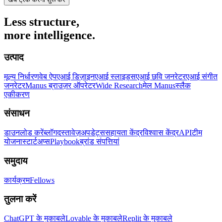
Less structure,
more intelligence.
उत्पाद
मूल्य निर्धारण
वेब ऐप
एआई डिज़ाइन
एआई स्लाइड्स
एआई छवि जनरेटर
एआई संगीत
जनरेटर
Manus ब्राउज़र ऑपरेटर
Wide Research
मेल Manus
स्लैक
एकीकरण
संसाधन
डाउनलोड करें
ब्लॉग
दस्तावेज़
अपडेट्स
सहायता केंद्र
विश्वास केंद्र
API
टीम
योजना
स्टार्टअप्स
Playbook
ब्रांड संपत्तियां
समुदाय
कार्यक्रम
Fellows
तुलना करें
ChatGPT के मुकाबले
Lovable के मुकाबले
Replit के मुकाबले