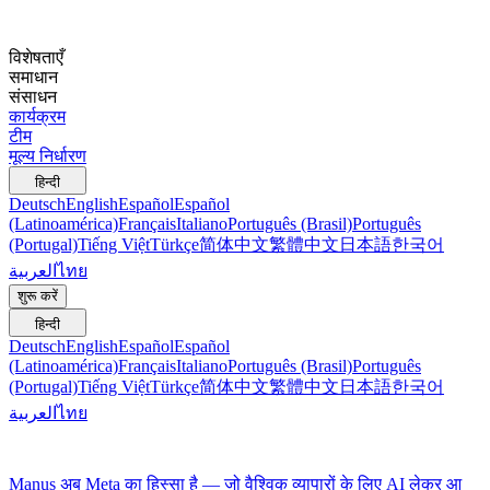
विशेषताएँ
समाधान
संसाधन
कार्यक्रम
टीम
मूल्य निर्धारण
हिन्दी
Deutsch
English
Español
Español
(Latinoamérica)
Français
Italiano
Português (Brasil)
Português
(Portugal)
Tiếng Việt
Türkçe
简体中文
繁體中文
日本語
한국어
العربية
ไทย
शुरू करें
हिन्दी
Deutsch
English
Español
Español
(Latinoamérica)
Français
Italiano
Português (Brasil)
Português
(Portugal)
Tiếng Việt
Türkçe
简体中文
繁體中文
日本語
한국어
العربية
ไทย
Manus अब Meta का हिस्सा है — जो वैश्विक व्यापारों के लिए AI लेकर आ