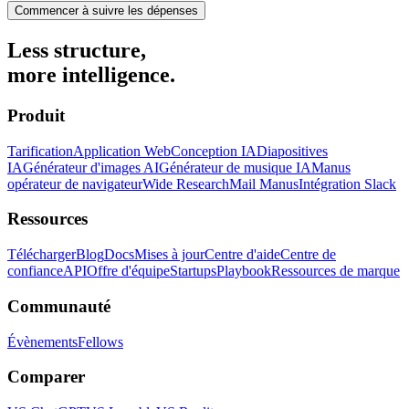
Commencer à suivre les dépenses
Less structure,
more intelligence.
Produit
Tarification
Application Web
Conception IA
Diapositives
IA
Générateur d'images AI
Générateur de musique IA
Manus
opérateur de navigateur
Wide Research
Mail Manus
Intégration Slack
Ressources
Télécharger
Blog
Docs
Mises à jour
Centre d'aide
Centre de
confiance
API
Offre d'équipe
Startups
Playbook
Ressources de marque
Communauté
Évènements
Fellows
Comparer