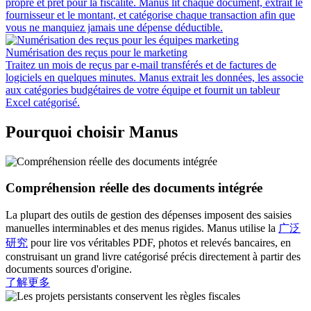
propre et prêt pour la fiscalité. Manus lit chaque document, extrait le
fournisseur et le montant, et catégorise chaque transaction afin que
vous ne manquiez jamais une dépense déductible.
Numérisation des reçus pour le marketing
Traitez un mois de reçus par e-mail transférés et de factures de
logiciels en quelques minutes. Manus extrait les données, les associe
aux catégories budgétaires de votre équipe et fournit un tableur
Excel catégorisé.
Pourquoi choisir Manus
Compréhension réelle des documents intégrée
La plupart des outils de gestion des dépenses imposent des saisies
manuelles interminables et des menus rigides. Manus utilise la
广泛
研究
pour lire vos véritables PDF, photos et relevés bancaires, en
construisant un grand livre catégorisé précis directement à partir des
documents sources d'origine.
了解更多