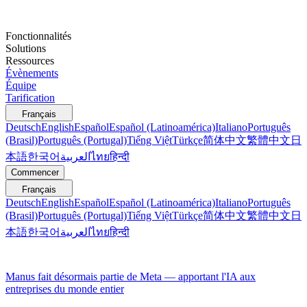
Fonctionnalités
Solutions
Ressources
Évènements
Équipe
Tarification
Français
Deutsch
English
Español
Español (Latinoamérica)
Italiano
Português
(Brasil)
Português (Portugal)
Tiếng Việt
Türkçe
简体中文
繁體中文
日
本語
한국어
العربية
ไทย
हिन्दी
Commencer
Français
Deutsch
English
Español
Español (Latinoamérica)
Italiano
Português
(Brasil)
Português (Portugal)
Tiếng Việt
Türkçe
简体中文
繁體中文
日
本語
한국어
العربية
ไทย
हिन्दी
Manus fait désormais partie de Meta — apportant l'IA aux
entreprises du monde entier