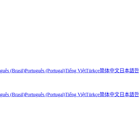
guês (Brasil)
Português (Portugal)
Tiếng Việt
Türkçe
简体中文
日本語
한
guês (Brasil)
Português (Portugal)
Tiếng Việt
Türkçe
简体中文
日本語
한