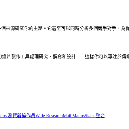
會跨多個來源研究你的主題。它甚至可以同時分析多個競爭對手，為
AI幻燈片製作工具
處理研究、撰寫和設計——這樣你可以專注於傳
anus 瀏覽器操作員
Wide Research
Mail Manus
Slack 整合