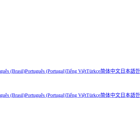
guês (Brasil)
Português (Portugal)
Tiếng Việt
Türkçe
简体中文
日本語
한
guês (Brasil)
Português (Portugal)
Tiếng Việt
Türkçe
简体中文
日本語
한