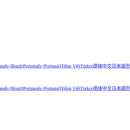
guês (Brasil)
Português (Portugal)
Tiếng Việt
Türkçe
简体中文
日本語
한
guês (Brasil)
Português (Portugal)
Tiếng Việt
Türkçe
简体中文
日本語
한