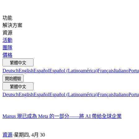
功能
解決方案
資源
活動
團隊
價格
繁體中文
Deutsch
English
Español
Español (Latinoamérica)
Français
Italiano
Portu
開始體驗
繁體中文
Deutsch
English
Español
Español (Latinoamérica)
Français
Italiano
Portu
Manus 現已成為 Meta 的一部分——將 AI 帶給全球企業
資源
·
星期四, 4月 30