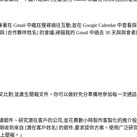
il 中瘋狂搜尋過往互動,並在 Google Calendar 中查
r。對於我與 [合作夥伴姓名] 的會議,掃描我的 Gmail 中過去 3
匣交叉比對,並產生簡報文件。你可以做好充分準備地參加每一次通
讀郵件、研究潛在客戶的公司,並花費數小時製作客製化的推介
剛收到來自 [潛在客戶姓名] 的郵件,要求提供方案。使用广泛研究
附上簡報。」