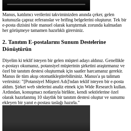
Manus, katılımcı verilerini takviminizden anında çeker, gelen 
kutunuzla çapraz referanslar ve brifing belgelerini oluşturur. Tek bir 
e-posta dizisini bile manuel olarak karıştırmak zorunda kalmadan 
her görüşmeye tamamen hazırlıklı girersiniz.
2. Tanıtım E-postalarını Sunum Destelerine 
Dönüştürün
Diyelim ki teklif isteyen bir gelen müşteri adayı aldınız. Genellikle 
e-postayı okumanız, potansiyel müşterinin şirketini araştırmanız ve 
özel bir tanıtım destesi oluşturmak için saatler harcamanız gerekir.
Manus ile tüm akışı otomatikleştirebilirsiniz. Manus'a şu talimatı 
verirsiniz: 
"[Potansiyel Müşteri Adı]'ndan teklif isteyen bir e-posta 
aldım. Şirket web sitelerini analiz etmek için Wide Research kullan. 
Ardından, konuşmacı notlarıyla birlikte, kendi sektörlerine özel 
olarak hazırlanmış 10 slaytlık bir tanıtım destesi oluştur ve sunumu 
ekleyen bir yanıt e-postası taslağı hazırla."