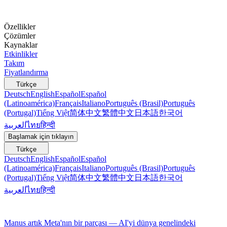
Özellikler
Çözümler
Kaynaklar
Etkinlikler
Takım
Fiyatlandırma
Türkçe
Deutsch
English
Español
Español
(Latinoamérica)
Français
Italiano
Português (Brasil)
Português
(Portugal)
Tiếng Việt
简体中文
繁體中文
日本語
한국어
العربية
ไทย
हिन्दी
Başlamak için tıklayın
Türkçe
Deutsch
English
Español
Español
(Latinoamérica)
Français
Italiano
Português (Brasil)
Português
(Portugal)
Tiếng Việt
简体中文
繁體中文
日本語
한국어
العربية
ไทย
हिन्दी
Manus artık Meta'nın bir parçası — AI'yi dünya genelindeki