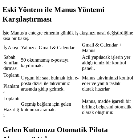
Eski Yöntem ile Manus Yöntemi 
Karşılaştırması
İşte Manus'u entegre etmenin günlük iş akışınızı nasıl değiştirdiğine 
kısa bir bakış.
Gmail & Calendar + 
İş Akışı
Yalnızca Gmail & Calendar
Manus
Sabah 
Acil yapılacak işlerin yer 
50 okunmamış e-postayı 
Sınıflan
aldığı temiz bir kontrol 
kaydırmak.
dırması
paneli.
Toplantı
Uygun bir saat bulmak için e-
Manus takviminizi kontrol 
posta dizisi ile takviminiz 
eder ve yanıtı taslak 
Planlam
arasında gidip gelmek.
olarak hazırlar.
a
Toplantı
Manus, madde işaretli bir 
Geçmiş bağlam için gelen 
brifing belgesini otomatik 
Hazırlığ
kutunuzu aramak.
olarak oluşturur.
ı
Gelen Kutunuzu Otomatik Pilota 