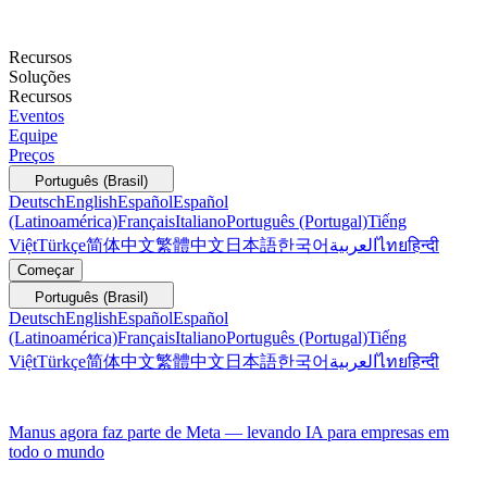
Recursos
Soluções
Recursos
Eventos
Equipe
Preços
Português (Brasil)
Deutsch
English
Español
Español
(Latinoamérica)
Français
Italiano
Português (Portugal)
Tiếng
Việt
Türkçe
简体中文
繁體中文
日本語
한국어
العربية
ไทย
हिन्दी
Começar
Português (Brasil)
Deutsch
English
Español
Español
(Latinoamérica)
Français
Italiano
Português (Portugal)
Tiếng
Việt
Türkçe
简体中文
繁體中文
日本語
한국어
العربية
ไทย
हिन्दी
Manus agora faz parte de Meta — levando IA para empresas em
todo o mundo