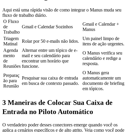
Aqui está uma rápida visão de como integrar o Manus muda seu 
fluxo de trabalho diário.
O Fluxo 
Gmail e Calendar + 
de 
Gmail e Calendar Sozinhos
Manus
Trabalho
Triagem 
Um painel limpo de 
Rolar por 50 e-mails não lidos.
Matinal
itens de ação urgentes.
Agenda
Alternar entre um tópico de e-
O Manus verifica seu 
mento 
mail e seu calendário para 
calendário e redige a 
de 
encontrar um horário que 
resposta.
Reuniões
funcione.
O Manus gera 
Preparaç
Pesquisar sua caixa de entrada 
automaticamente um 
ão para 
em busca de contexto passado.
documento de briefing 
Reunião
em tópicos.
3 Maneiras de Colocar Sua Caixa de 
Entrada no Piloto Automático
O verdadeiro poder desses conectores emerge quando você os 
aplica a cenários específicos e de alto atrito. Veja como você pode 