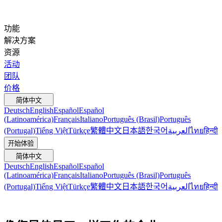
功能
解决方案
资源
活动
团队
价格
简体中文
Deutsch
English
Español
Español
(Latinoamérica)
Français
Italiano
Português (Brasil)
Português
(Portugal)
Tiếng Việt
Türkçe
繁體中文
日本語
한국어
العربية
ไทย
हिन्दी
开始体验
简体中文
Deutsch
English
Español
Español
(Latinoamérica)
Français
Italiano
Português (Brasil)
Português
(Portugal)
Tiếng Việt
Türkçe
繁體中文
日本語
한국어
العربية
ไทย
हिन्दी