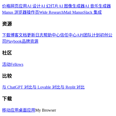
价格
网页应用
AI 设计
AI 幻灯片
AI 图像生成器
AI 音乐生成器
Manus 浏览器操作员
Wide Research
Mail Manus
Slack 集成
资源
下载
博客
文档
更新日志
帮助中心
信任中心
API
团队计划
初创公
司
Playbook
品牌资源
社区
活动
Fellows
比较
与 ChatGPT 对比
与 Lovable 对比
与 Replit 对比
下载
移动应用
桌面应用
My Browser