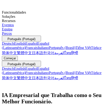
Funcionalidades
Soluções
Recursos
Eventos
Equipa
Preços
Português (Portugal)
Deutsch
English
Español
Español
(Latinoamérica)
Français
Italiano
Português (Brasil)
Tiếng Việt
Türkçe
简体中文
繁體中文
日本語
한국어
العربية
ไทย
हिन्दी
Começar
Português (Portugal)
Deutsch
English
Español
Español
(Latinoamérica)
Français
Italiano
Português (Brasil)
Tiếng Việt
Türkçe
简体中文
繁體中文
日本語
한국어
العربية
ไทย
हिन्दी
IA Empresarial que Trabalha como o Seu
Melhor Funcionário.