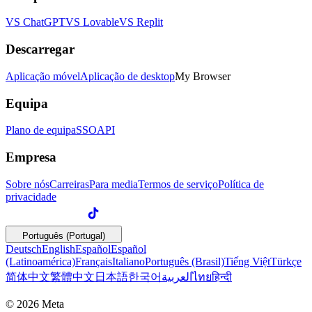
VS ChatGPT
VS Lovable
VS Replit
Descarregar
Aplicação móvel
Aplicação de desktop
My Browser
Equipa
Plano de equipa
SSO
API
Empresa
Sobre nós
Carreiras
Para media
Termos de serviço
Política de
privacidade
Português (Portugal)
Deutsch
English
Español
Español
(Latinoamérica)
Français
Italiano
Português (Brasil)
Tiếng Việt
Türkçe
简体中文
繁體中文
日本語
한국어
العربية
ไทย
हिन्दी
© 2026 Meta