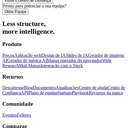
Visite o centro de confiança
Pronto para potenciar a sua equipa?
Obter Equipa
Less structure,
more intelligence.
Produto
Preços
Aplicação web
Design de IA
Slides de IA
Gerador de imagens
AI
Gerador de música AI
Manus operador do navegador
Wide
Research
Mail Manus
Integração com o Slack
Recursos
Descarregar
Blog
Documentos
Atualizações
Centro de ajuda
Centro de
Confiança
API
Plano de equipa
Startups
Playbook
Recursos da marca
Comunidade
Eventos
Fellows
Comparar