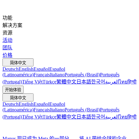
功能
解决方案
资源
活动
团队
价格
简体中文
Deutsch
English
Español
Español
(Latinoamérica)
Français
Italiano
Português (Brasil)
Português
(Portugal)
Tiếng Việt
Türkçe
繁體中文
日本語
한국어
العربية
ไทย
हिन्दी
开始体验
简体中文
Deutsch
English
Español
Español
(Latinoamérica)
Français
Italiano
Português (Brasil)
Português
(Portugal)
Tiếng Việt
Türkçe
繁體中文
日本語
한국어
العربية
ไทย
हिन्दी
Manus 现已成为 Meta 的一部分——将 AI 带给全球的企业