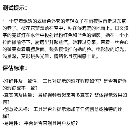
测试提示：
"一个穿着飘逸的翠绿色外套的年轻女子在雨夜独自走过东京
的巷子。樱花花瓣飘落在空中，粘在湿漉漉的地面上。日文汉
字的霓虹灯在水洼中投射出粉红色和蓝色的倒影。她在一个小
拉面摊前停下，厨房里升起蒸汽，她转过身来，带着一丝会心
的微笑看着肩膀后面。镜头慢慢推向她的脸。电影般的灯光，
浅景深，变形镜头光晕，情绪化且氛围感十足。"
评估标准：
•
准确性及一致性：
 工具对提示的遵守程度如何？是否有奇怪
的瑕疵或不一致？
•
真实感及质量：
 最终视频看起来有多真实？整体视觉效果如
何？
•
创意及风格：
 工具是否为提示添加了任何创意或独特的诠
释？
•
易用性：
 平台是否直观且用户友好？