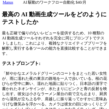
Manus
AI 駆動のワークフロー自動化
$40/月
最高の AI 動画生成ツールをどのように
テストしたか
最も正確で偏りのないレビューを提供するため、10 種類の 
AI 動画生成ツールそれぞれを完全に同じプロンプトでテス
トしました。これにより、複雑なクリエイティブブリーフを
解釈し実行する各ツールの能力を直接比較することができま
す。
テストプロンプト:
「鮮やかなエメラルドグリーンのコートをまとった若い女性
が、雨に濡れた夜の東京の路地を一人で歩いている。桜の花
びらが空中に舞い、濡れた地面に貼りつく。日本語の漢字で
書かれたネオンサインが、水たまりにピンクと青の反射を映
し出す。彼女は小さなラーメン屋台の前で立ち止まり、厨房
から湯気が立ち上る中、肩越しに振り返ってかすかに意味あ
りげな微笑みを浮かべる。カメラは彼女の顔にゆっくりとプ