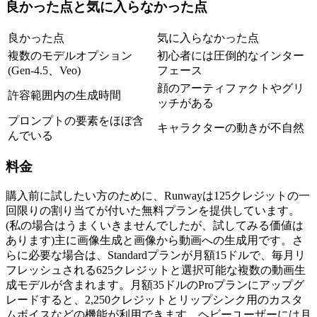
良かった点と気に入らなかった点
良かった点
気に入らなかった点
複数のモデルオプション
初心者には圧倒的なインター
(Gen-4.5、Veo)
フェース
顔のアーティファクトやグリ
許容範囲内の生成時間
ッチがある
プロンプトの要素をほぼ含
キャラクターの動きが不自然
んでいる
料金
購入前に試したい方のために、Runwayは125クレジットの一
回限りの割り当てが付いた無料プランを提供しています。
(私の場合はうまくいきませんでしたが、試してみる価値は
あります)主に画像生成と画像から動画への生成用です。さ
らに必要な場合は、Standardプランが月額15ドルで、毎月リ
フレッシュされる625クレジットと選択可能な複数の動画生
成モデルが含まれます。月額35ドルのProプランにアップグ
レードすると、2,250クレジットとリップシンク用のカスタ
ムボイスなどの機能が利用できます。ヘビーユーザーには月