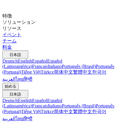
特徴
ソリューション
リソース
イベント
チーム
料金
日本語
Deutsch
English
Español
Español
(Latinoamérica)
Français
Italiano
Português (Brasil)
Português
(Portugal)
Tiếng Việt
Türkçe
简体中文
繁體中文
한국어
العربية
ไทย
हिन्दी
始める
日本語
Deutsch
English
Español
Español
(Latinoamérica)
Français
Italiano
Português (Brasil)
Português
(Portugal)
Tiếng Việt
Türkçe
简体中文
繁體中文
한국어
العربية
ไทย
हिन्दी