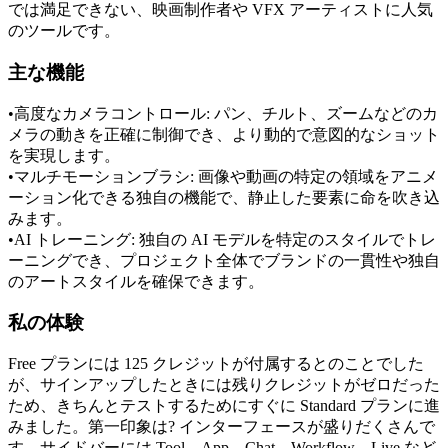
では満足できない、映画制作者や VFX アーティストに人気
のツールです。
主な機能
•
高度なカメラコントロール:
 パン、チルト、ズームなどのカ
メラの動きを正確に制御でき、より動的で意図的なショット
を実現します。
•
マルチモーションブラシ:
 画像や動画の特定の領域をアニメ
ーション化できる独自の機能で、静止した要素に命を吹き込
みます。
•
AI トレーニング:
 独自の AI モデルを特定のスタイルでトレ
ーニングでき、プロジェクト全体でブランドの一貫性や独自
のアートスタイルを確保できます。
私の体験
Free プランには 125 クレジットが付属するとのことでした
が、サインアップしたときには残りクレジットがゼロだった
ため、きちんとテストするためにすぐに Standard プランに進
みました。第一印象は? インターフェースが盛りだくさんで
す。サイドバーには Tool、App、Chat、Workflow、Live など