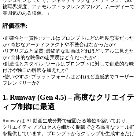
ッシュインしていく。シネマティックなライティング、浅い
被写界深度、アナモルフィックレンズフレア、ムーディーで
雰囲気のある映像。」
評価基準:
•
正確性と一貫性:
 ツールはプロンプトにどの程度忠実だった
か? 奇妙なアーティファクトや不整合はなかったか?
•
リアリズムと品質:
 最終的な動画はどれほどリアルに見えた
か? 全体的な映像の忠実度はどうだったか?
•
創造性とスタイル:
 ツールはプロンプトに対して創造的な味
付けや独自の解釈を加えたか?
•
使いやすさ:
 プラットフォームはどれほど直感的でユーザー
フレンドリーか?
1. Runway (Gen 4.5) – 高度なクリエイテ
ィブ制御に最適
Runway は AI 動画生成分野で確固たる地位を築いており、
クリエイティブプロセスを細かく制御できる高度なツール群
を提供しています。プロンプトからクリップを生成するだけ