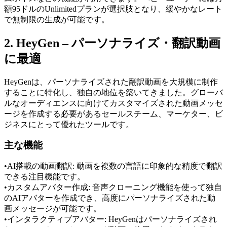
額95ドルのUnlimitedプランが選択肢となり、緩やかなレート
で無制限の生成が可能です。
2. HeyGen – パーソナライズ・翻訳動画
に最適
HeyGenは、パーソナライズされた翻訳動画を大規模に制作
することに特化し、独自の地位を築いてきました。グローバ
ルなオーディエンスに向けてカスタマイズされた動画メッセ
ージを作成する必要があるセールスチーム、マーケター、ビ
ジネスにとって優れたツールです。
主な機能
•
AI搭載の動画翻訳:
 動画を複数の言語に印象的な精度で翻訳
できる注目機能です。
•
カスタムアバター作成:
 音声クローニング機能を使って独自
のAIアバターを作成でき、高度にパーソナライズされた動
画メッセージが可能です。
•
インタラクティブアバター:
 HeyGenはパーソナライズされ