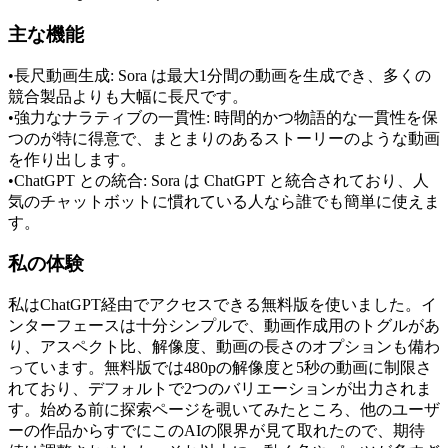
主な機能
•
長尺動画生成:
 Sora は最大1分間の動画を生成でき、多くの
競合製品よりも大幅に長尺です。
•
強力なナラティブの一貫性:
 時間的かつ物語的な一貫性を保
つのが特に得意で、まとまりのあるストーリーのような動画
を作り出します。
•
ChatGPT との統合:
 Sora は ChatGPT と統合されており、人
気のチャットボットに慣れている人なら誰でも簡単に使えま
す。
私の体験
私はChatGPT経由でアクセスできる無料版を使いました。イ
ンターフェースは十分シンプルで、動画作成用のトグルがあ
り、アスペクト比、解像度、動画の長さのオプションも備わ
っています。無料版では480pの解像度と5秒の動画に制限さ
れており、デフォルトで2つのバリエーションが出力されま
す。始める前に探索ページを覗いてみたところ、他のユーザ
ーの作品からすでにこのAIの限界が見て取れたので、期待