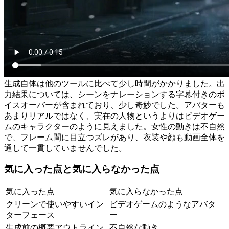
生成自体は他のツールに比べて少し時間がかかりました。出
力結果については、シーンをナレーションする字幕付きのボ
イスオーバーが含まれており、少し奇妙でした。アバターも
あまりリアルではなく、実在の人物というよりはビデオゲー
ムのキャラクターのように見えました。女性の動きは不自然
で、フレーム間に目立つズレがあり、衣装や顔も動画全体を
通して一貫していませんでした。
気に入った点と気に入らなかった点
気に入った点
気に入らなかった点
クリーンで使いやすいイン
ビデオゲームのようなアバタ
ターフェース
ー
生成前の概要アウトライン
不自然な動き