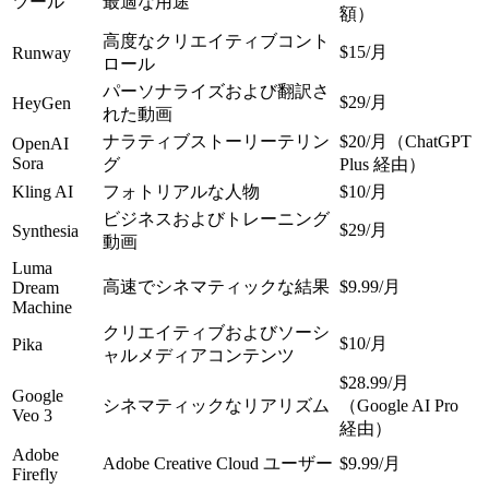
ツール
最適な用途
額）
高度なクリエイティブコント
$15/月
Runway
ロール
パーソナライズおよび翻訳さ
$29/月
HeyGen
れた動画
ナラティブストーリーテリン
$20/月（ChatGPT 
OpenAI 
Sora
グ
Plus 経由）
Kling AI
フォトリアルな人物
$10/月
ビジネスおよびトレーニング
$29/月
Synthesia
動画
Luma 
高速でシネマティックな結果
$9.99/月
Dream 
Machine
クリエイティブおよびソーシ
$10/月
Pika
ャルメディアコンテンツ
$28.99/月
Google 
シネマティックなリアリズム
（Google AI Pro 
Veo 3
経由）
Adobe 
Adobe Creative Cloud ユーザー
$9.99/月
Firefly