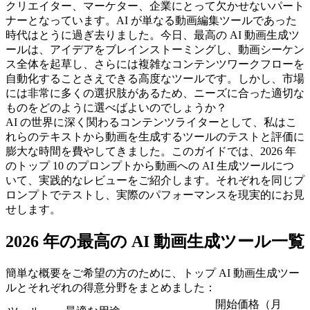
クリエイター、マーケター、企業にとって欠かせないパート
ナーとなっています。AI が単なる動画編集ツールであった
時代はとうに過ぎ去りました。今日、最高の AI 動画生成ツ
ールは、アイデアをブレインストーミングし、動画シーケン
ス全体を起草し、さらには複雑なコンテンツワークフローを
自動化することさえできる高度なツールです。しかし、市場
には非常に多くの選択肢があるため、ニーズに合った適切な
ものをどのように選べばよいのでしょうか？
AI の世界に深く関わるコンテンツライターとして、私はこ
れらのテキストから動画を生成するツールのテストと評価に
膨大な時間を費やしてきました。このガイドでは、2026 年
のトップ 10 のプロンプトから動画への AI 生成ツールにつ
いて、実践的なレビューをご紹介します。それぞれを同じプ
ロンプトでテストし、実際のパフォーマンスを現実的にお見
せします。
2026 年の最高の AI 動画生成ツール一覧
簡単な概要をご希望の方のために、トップ AI 動画生成ツー
ルとそれぞれの得意分野をまとめました：
開始価格（月