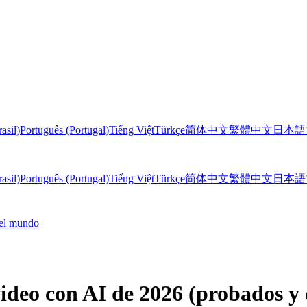
asil)
Português (Portugal)
Tiếng Việt
Türkçe
简体中文
繁體中文
日本語
asil)
Português (Portugal)
Tiếng Việt
Türkçe
简体中文
繁體中文
日本語
 el mundo
video con AI de 2026 (probados 