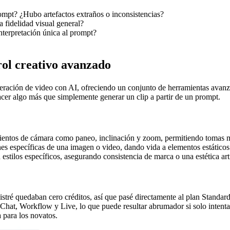
rompt? ¿Hubo artefactos extraños o inconsistencias?
la fidelidad visual general?
nterpretación única al prompt?
rol creativo avanzado
ación de video con AI, ofreciendo un conjunto de herramientas avanzad
hacer algo más que simplemente generar un clip a partir de un prompt.
ientos de cámara como paneo, inclinación y zoom, permitiendo tomas m
es específicas de una imagen o video, dando vida a elementos estáticos
stilos específicos, asegurando consistencia de marca o una estética artí
stré quedaban cero créditos, así que pasé directamente al plan Standar
Chat, Workflow y Live, lo que puede resultar abrumador si solo intent
a para los novatos.