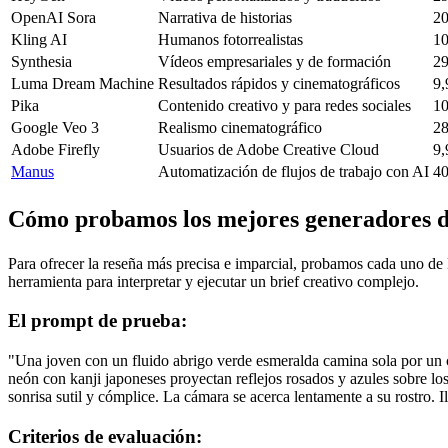
OpenAI Sora
Narrativa de historias
20
Kling AI
Humanos fotorrealistas
10
Synthesia
Vídeos empresariales y de formación
29
Luma Dream Machine
Resultados rápidos y cinematográficos
9,
Pika
Contenido creativo y para redes sociales
10
Google Veo 3
Realismo cinematográfico
28
Adobe Firefly
Usuarios de Adobe Creative Cloud
9,
Manus
Automatización de flujos de trabajo con AI
40
Cómo probamos los mejores generadores d
Para ofrecer la reseña más precisa e imparcial, probamos cada uno d
herramienta para interpretar y ejecutar un brief creativo complejo.
El prompt de prueba:
"Una joven con un fluido abrigo verde esmeralda camina sola por un ca
neón con kanji japoneses proyectan reflejos rosados y azules sobre l
sonrisa sutil y cómplice. La cámara se acerca lentamente a su rostro.
Criterios de evaluación: