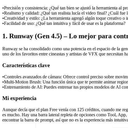
•
Precisión y consistencia:
 ¿Qué tan bien se ajustó la herramienta al p
•
Realismo y calidad:
 ¿Qué tan realista lucía el video final? ¿Cuál fue 
•
Creatividad y estilo:
 ¿La herramienta agregó algún toque creativo o i
•
Facilidad de uso:
 ¿Qué tan intuitiva y fácil de usar es la plataforma?
1. Runway (Gen 4.5) – Lo mejor para cont
Runway se ha consolidado como una potencia en el espacio de la gener
uno de los favoritos entre cineastas y artistas de VFX que necesitan 
Características clave
•
Controles avanzados de cámara:
 Ofrece control preciso sobre movim
•
Multi-Motion Brush:
 Una función única que te permite animar region
•
Entrenamiento de AI:
 Puedes entrenar tus propios modelos de AI con e
Mi experiencia
Aunque decía que el plan Free venía con 125 créditos, cuando me regi
es mucho. Hay una barra lateral repleta de opciones como Tool, App, 
encontrar la barra de prompt, así que no es la experiencia más intuitiv