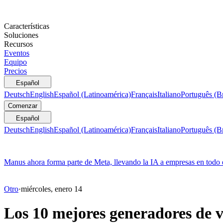
Características
Soluciones
Recursos
Eventos
Equipo
Precios
Español
Deutsch
English
Español (Latinoamérica)
Français
Italiano
Português (Br
Comenzar
Español
Deutsch
English
Español (Latinoamérica)
Français
Italiano
Português (Br
Manus ahora forma parte de Meta, llevando la IA a empresas en todo
Otro
·
miércoles, enero 14
Los 10 mejores generadores de 