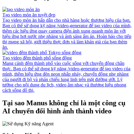
Tạo video món ăn tuyệt đẹp
Tạo video món ăn hấp dẫn cho nhà hàng hoặc thương hiệu của bạn.
Bạn có thể sử dụng kỹ năng /video-generator để tạo video của mình,
thêm các hiệu ứng quay camera điện ảnh xung quanh món ăn với
hiệu ứng hơi nước nhẹ nhàng và ánh sáng ấm áp. Hoàn hảo cho tiếp
thị mạng xã hội, giới thiệu thực đơn và làm khán giả của bạn thèm
ăn.
Tạo video đêm thành phố sống động
Mang cảnh đêm thành phố vào cuộc sống với chuyển động chân
thực. Bạn có thể sử dụng kỹ năng /video-generator để tạo video của
mình, thêm hiệu ứng đèn neon nhấp nháy, chuyển động nhẹ nhàng
của người đi bộ và phản chiếu lung linh trên mặt đường ướt. Lý
tưởng cho nội dung du lịch, video âm nhạc và thương hiệu phong
cách sống đô thị.
Tại sao Manus không chỉ là một công cụ
AI chuyển đổi hình ảnh thành video