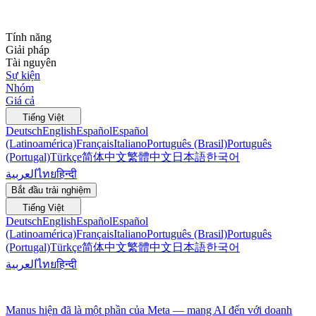
Tính năng
Giải pháp
Tài nguyên
Sự kiện
Nhóm
Giá cả
Tiếng Việt
Deutsch
English
Español
Español
(Latinoamérica)
Français
Italiano
Português (Brasil)
Português
(Portugal)
Türkçe
简体中文
繁體中文
日本語
한국어
العربية
ไทย
हिन्दी
Bắt đầu trải nghiệm
Tiếng Việt
Deutsch
English
Español
Español
(Latinoamérica)
Français
Italiano
Português (Brasil)
Português
(Portugal)
Türkçe
简体中文
繁體中文
日本語
한국어
العربية
ไทย
हिन्दी
Manus hiện đã là một phần của Meta — mang AI đến với doanh