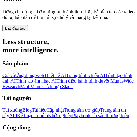
Đừng chỉ dừng lại ở những hình ảnh tĩnh. Hãy bắt đầu tạo các video
động, hấp dẫn để thu hút sự chú ý và mang lại kết quả.
Bắt đầu tạo
Less structure,
more intelligence.
Sản phẩm
Giá cả
Ứng dụng web
Thiết kế AI
Trang trình chiếu AI
Trình tạo hình
ảnh AI
Trình tạo âm nhạc AI
Trình điều hành trình duyệt Manus
Wide
Research
Mail Manus
Tích hợp Slack
Tài nguyên
Tải xuống
Blog
Tài liệu
Cập nhật
Trung tâm trợ giúp
Trung tâm tin
cậy
API
Kế hoạch nhóm
Khởi nghiệp
Playbook
Tài sản thương hiệu
Cộng đồng