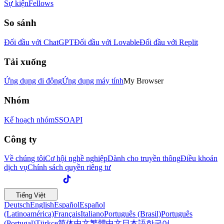
Sự kiện
Fellows
So sánh
Đối đầu với ChatGPT
Đối đầu với Lovable
Đối đầu với Replit
Tải xuống
Ứng dụng di động
Ứng dụng máy tính
My Browser
Nhóm
Kế hoạch nhóm
SSO
API
Công ty
Về chúng tôi
Cơ hội nghề nghiệp
Dành cho truyền thông
Điều khoản
dịch vụ
Chính sách quyền riêng tư
Tiếng Việt
Deutsch
English
Español
Español
(Latinoamérica)
Français
Italiano
Português (Brasil)
Português
(Portugal)
Türkçe
简体中文
繁體中文
日本語
한국어