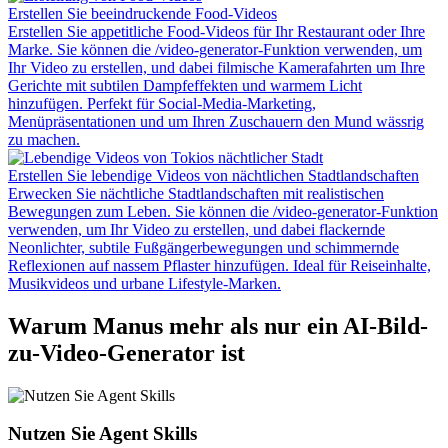
Erstellen Sie beeindruckende Food-Videos
Erstellen Sie appetitliche Food-Videos für Ihr Restaurant oder Ihre
Marke. Sie können die /video-generator-Funktion verwenden, um
Ihr Video zu erstellen, und dabei filmische Kamerafahrten um Ihre
Gerichte mit subtilen Dampfeffekten und warmem Licht
hinzufügen. Perfekt für Social-Media-Marketing,
Menüpräsentationen und um Ihren Zuschauern den Mund wässrig
zu machen.
Erstellen Sie lebendige Videos von nächtlichen Stadtlandschaften
Erwecken Sie nächtliche Stadtlandschaften mit realistischen
Bewegungen zum Leben. Sie können die /video-generator-Funktion
verwenden, um Ihr Video zu erstellen, und dabei flackernde
Neonlichter, subtile Fußgängerbewegungen und schimmernde
Reflexionen auf nassem Pflaster hinzufügen. Ideal für Reiseinhalte,
Musikvideos und urbane Lifestyle-Marken.
Warum Manus mehr als nur ein AI-Bild-
zu-Video-Generator ist
Nutzen Sie Agent Skills