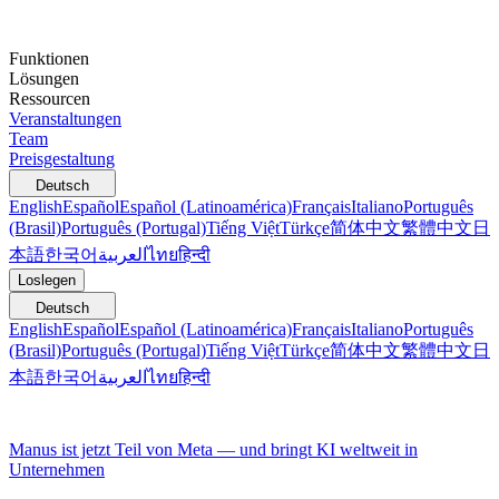
Funktionen
Lösungen
Ressourcen
Veranstaltungen
Team
Preisgestaltung
Deutsch
English
Español
Español (Latinoamérica)
Français
Italiano
Português
(Brasil)
Português (Portugal)
Tiếng Việt
Türkçe
简体中文
繁體中文
日
本語
한국어
العربية
ไทย
हिन्दी
Loslegen
Deutsch
English
Español
Español (Latinoamérica)
Français
Italiano
Português
(Brasil)
Português (Portugal)
Tiếng Việt
Türkçe
简体中文
繁體中文
日
本語
한국어
العربية
ไทย
हिन्दी
Manus ist jetzt Teil von Meta — und bringt KI weltweit in
Unternehmen