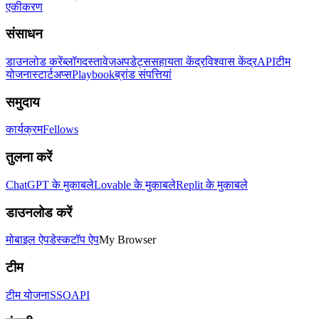
एकीकरण
संसाधन
डाउनलोड करें
ब्लॉग
दस्तावेज़
अपडेट्स
सहायता केंद्र
विश्वास केंद्र
API
टीम
योजना
स्टार्टअप्स
Playbook
ब्रांड संपत्तियां
समुदाय
कार्यक्रम
Fellows
तुलना करें
ChatGPT के मुकाबले
Lovable के मुकाबले
Replit के मुकाबले
डाउनलोड करें
मोबाइल ऐप
डेस्कटॉप ऐप
My Browser
टीम
टीम योजना
SSO
API