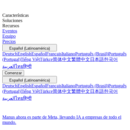
Características
Soluciones
Recursos
Eventos
Equipo
Precios
Español (Latinoamérica)
Deutsch
English
Español
Français
Italiano
Português (Brasil)
Português
(Portugal)
Tiếng Việt
Türkçe
简体中文
繁體中文
日本語
한국어
العربية
ไทย
हिन्दी
Comenzar
Español (Latinoamérica)
Deutsch
English
Español
Français
Italiano
Português (Brasil)
Português
(Portugal)
Tiếng Việt
Türkçe
简体中文
繁體中文
日本語
한국어
العربية
ไทย
हिन्दी
Manus ahora es parte de Meta, llevando IA a empresas de todo el
mundo.