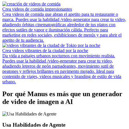
Crea videos de comida impresionantes
Crea videos de comida que abran el apetito para tu restaurante o
marca. Puedes usar la habilidad /video-generator para crear tu video,
añadiendo órbitas cinematográficas alrededor de tus platos con
efectos sutiles de vapor e iluminación cálida. Perfecto para
marketing en redes sociales, exhibiciones de menús y para abrir el
apetito de tu audiencia.
Crea videos vibrantes de la ciudad por la noche
Da vida a paisajes urbanos nocturnos con movimiento realista.
Puedes usar la habilidad /video-generator para crear tu video,
añadiendo letreros de neón parpadeantes, movimiento sutil de
peatones y reflejos brillantes en pavimento mojado. Ideal para
contenido de viajes, videos musicales y branding de estilo de vida
urbano.
Por qué Manus es más que un generador
de video de imagen a AI
Usa Habilidades de Agente