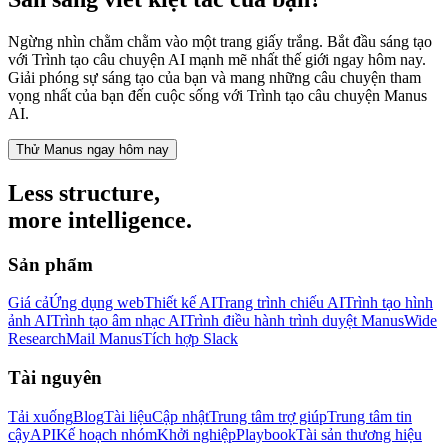
Ngừng nhìn chằm chằm vào một trang giấy trắng. Bắt đầu sáng tạo
với Trình tạo câu chuyện AI mạnh mẽ nhất thế giới ngay hôm nay.
Giải phóng sự sáng tạo của bạn và mang những câu chuyện tham
vọng nhất của bạn đến cuộc sống với
Trình tạo câu chuyện Manus
AI
.
Thử Manus ngay hôm nay
Less structure,
more intelligence.
Sản phẩm
Giá cả
Ứng dụng web
Thiết kế AI
Trang trình chiếu AI
Trình tạo hình
ảnh AI
Trình tạo âm nhạc AI
Trình điều hành trình duyệt Manus
Wide
Research
Mail Manus
Tích hợp Slack
Tài nguyên
Tải xuống
Blog
Tài liệu
Cập nhật
Trung tâm trợ giúp
Trung tâm tin
cậy
API
Kế hoạch nhóm
Khởi nghiệp
Playbook
Tài sản thương hiệu