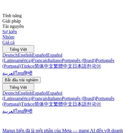
Tính năng
Giải pháp
Tài nguyên
Sự kiện
Nhóm
Giá cả
Tiếng Việt
Deutsch
English
Español
Español
(Latinoamérica)
Français
Italiano
Português (Brasil)
Português
(Portugal)
Türkçe
简体中文
繁體中文
日本語
한국어
العربية
ไทย
हिन्दी
Bắt đầu trải nghiệm
Tiếng Việt
Deutsch
English
Español
Español
(Latinoamérica)
Français
Italiano
Português (Brasil)
Português
(Portugal)
Türkçe
简体中文
繁體中文
日本語
한국어
العربية
ไทย
हिन्दी
Manus hiện đã là một phần của Meta — mang AI đến với doanh