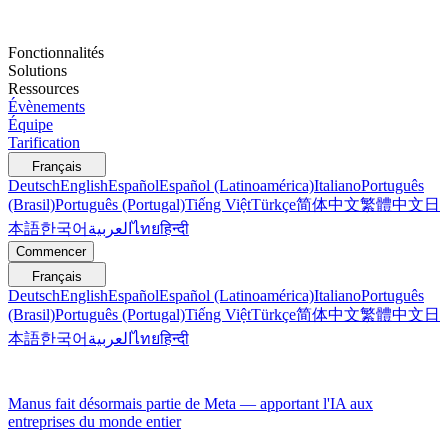
Fonctionnalités
Solutions
Ressources
Évènements
Équipe
Tarification
Français
Deutsch
English
Español
Español (Latinoamérica)
Italiano
Português
(Brasil)
Português (Portugal)
Tiếng Việt
Türkçe
简体中文
繁體中文
日
本語
한국어
العربية
ไทย
हिन्दी
Commencer
Français
Deutsch
English
Español
Español (Latinoamérica)
Italiano
Português
(Brasil)
Português (Portugal)
Tiếng Việt
Türkçe
简体中文
繁體中文
日
本語
한국어
العربية
ไทย
हिन्दी
Manus fait désormais partie de Meta — apportant l'IA aux
entreprises du monde entier