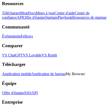
Ressources
Télécharger
Blog
Docs
Mises à jour
Centre d'aide
Centre de
confiance
API
Offre d'équipe
Startups
Playbook
Ressources de marque
Communauté
Évènements
Fellows
Comparer
VS ChatGPT
VS Lovable
VS Replit
Télécharger
Application mobile
Application de bureau
My Browser
Équipe
Offre d'équipe
SSO
API
Entreprise