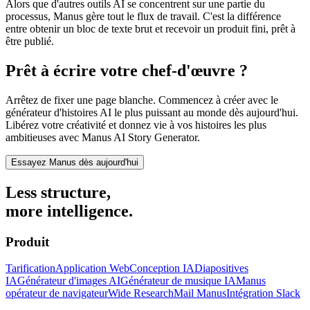
Alors que d'autres outils AI se concentrent sur une partie du
processus, Manus gère tout le flux de travail. C'est la différence
entre obtenir un bloc de texte brut et recevoir un produit fini, prêt à
être publié.
Prêt à écrire votre chef-d'œuvre ?
Arrêtez de fixer une page blanche. Commencez à créer avec le
générateur d'histoires AI le plus puissant au monde dès aujourd'hui.
Libérez votre créativité et donnez vie à vos histoires les plus
ambitieuses avec
Manus AI Story Generator
.
Essayez Manus dès aujourd'hui
Less structure,
more intelligence.
Produit
Tarification
Application Web
Conception IA
Diapositives
IA
Générateur d'images AI
Générateur de musique IA
Manus
opérateur de navigateur
Wide Research
Mail Manus
Intégration Slack