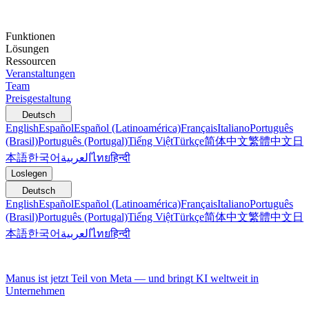
Funktionen
Lösungen
Ressourcen
Veranstaltungen
Team
Preisgestaltung
Deutsch
English
Español
Español (Latinoamérica)
Français
Italiano
Português
(Brasil)
Português (Portugal)
Tiếng Việt
Türkçe
简体中文
繁體中文
日
本語
한국어
العربية
ไทย
हिन्दी
Loslegen
Deutsch
English
Español
Español (Latinoamérica)
Français
Italiano
Português
(Brasil)
Português (Portugal)
Tiếng Việt
Türkçe
简体中文
繁體中文
日
本語
한국어
العربية
ไทย
हिन्दी
Manus ist jetzt Teil von Meta — und bringt KI weltweit in
Unternehmen