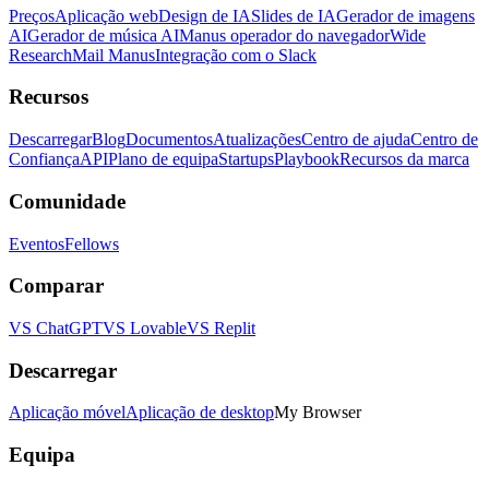
Preços
Aplicação web
Design de IA
Slides de IA
Gerador de imagens
AI
Gerador de música AI
Manus operador do navegador
Wide
Research
Mail Manus
Integração com o Slack
Recursos
Descarregar
Blog
Documentos
Atualizações
Centro de ajuda
Centro de
Confiança
API
Plano de equipa
Startups
Playbook
Recursos da marca
Comunidade
Eventos
Fellows
Comparar
VS ChatGPT
VS Lovable
VS Replit
Descarregar
Aplicação móvel
Aplicação de desktop
My Browser
Equipa