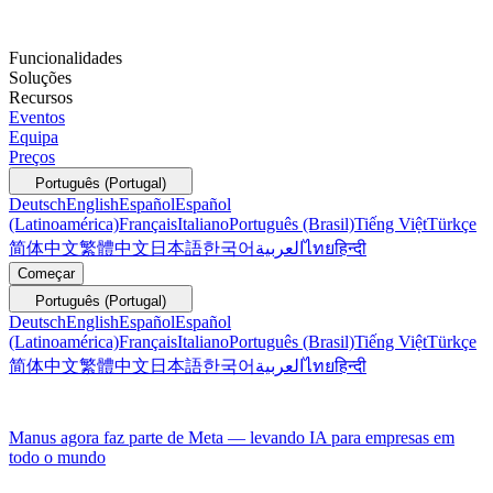
Funcionalidades
Soluções
Recursos
Eventos
Equipa
Preços
Português (Portugal)
Deutsch
English
Español
Español
(Latinoamérica)
Français
Italiano
Português (Brasil)
Tiếng Việt
Türkçe
简体中文
繁體中文
日本語
한국어
العربية
ไทย
हिन्दी
Começar
Português (Portugal)
Deutsch
English
Español
Español
(Latinoamérica)
Français
Italiano
Português (Brasil)
Tiếng Việt
Türkçe
简体中文
繁體中文
日本語
한국어
العربية
ไทย
हिन्दी
Manus agora faz parte de Meta — levando IA para empresas em
todo o mundo