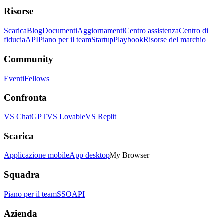
Risorse
Scarica
Blog
Documenti
Aggiornamenti
Centro assistenza
Centro di
fiducia
API
Piano per il team
Startup
Playbook
Risorse del marchio
Community
Eventi
Fellows
Confronta
VS ChatGPT
VS Lovable
VS Replit
Scarica
Applicazione mobile
App desktop
My Browser
Squadra
Piano per il team
SSO
API
Azienda