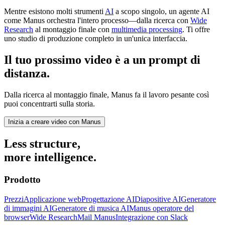
Mentre esistono molti strumenti
AI
a scopo singolo, un agente AI
come Manus orchestra l'intero processo—dalla ricerca con
Wide
Research
al montaggio finale con
multimedia processing
. Ti offre
uno studio di produzione completo in un'unica interfaccia.
Il tuo prossimo video è a un prompt di
distanza.
Dalla ricerca al montaggio finale, Manus fa il lavoro pesante così
puoi concentrarti sulla storia.
Inizia a creare video con Manus
Less structure,
more intelligence.
Prodotto
Prezzi
Applicazione web
Progettazione AI
Diapositive AI
Generatore
di immagini AI
Generatore di musica AI
Manus operatore del
browser
Wide Research
Mail Manus
Integrazione con Slack