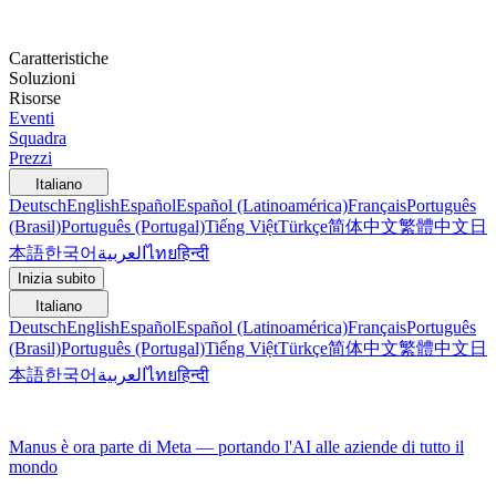
Caratteristiche
Soluzioni
Risorse
Eventi
Squadra
Prezzi
Italiano
Deutsch
English
Español
Español (Latinoamérica)
Français
Português
(Brasil)
Português (Portugal)
Tiếng Việt
Türkçe
简体中文
繁體中文
日
本語
한국어
العربية
ไทย
हिन्दी
Inizia subito
Italiano
Deutsch
English
Español
Español (Latinoamérica)
Français
Português
(Brasil)
Português (Portugal)
Tiếng Việt
Türkçe
简体中文
繁體中文
日
本語
한국어
العربية
ไทย
हिन्दी
Manus è ora parte di Meta — portando l'AI alle aziende di tutto il
mondo