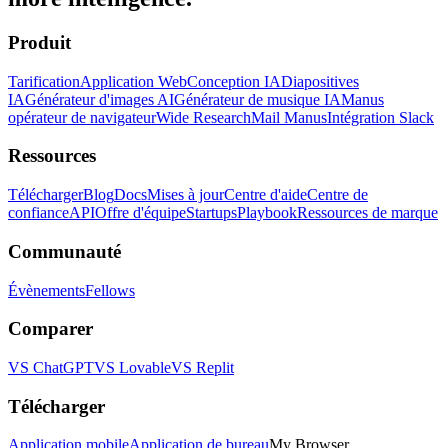
Produit
Tarification
Application Web
Conception IA
Diapositives
IA
Générateur d'images AI
Générateur de musique IA
Manus
opérateur de navigateur
Wide Research
Mail Manus
Intégration Slack
Ressources
Télécharger
Blog
Docs
Mises à jour
Centre d'aide
Centre de
confiance
API
Offre d'équipe
Startups
Playbook
Ressources de marque
Communauté
Évènements
Fellows
Comparer
VS ChatGPT
VS Lovable
VS Replit
Télécharger
Application mobile
Application de bureau
My Browser