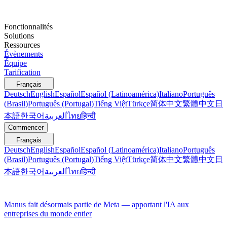
Fonctionnalités
Solutions
Ressources
Évènements
Équipe
Tarification
Français
Deutsch
English
Español
Español (Latinoamérica)
Italiano
Português
(Brasil)
Português (Portugal)
Tiếng Việt
Türkçe
简体中文
繁體中文
日
本語
한국어
العربية
ไทย
हिन्दी
Commencer
Français
Deutsch
English
Español
Español (Latinoamérica)
Italiano
Português
(Brasil)
Português (Portugal)
Tiếng Việt
Türkçe
简体中文
繁體中文
日
本語
한국어
العربية
ไทย
हिन्दी
Manus fait désormais partie de Meta — apportant l'IA aux
entreprises du monde entier