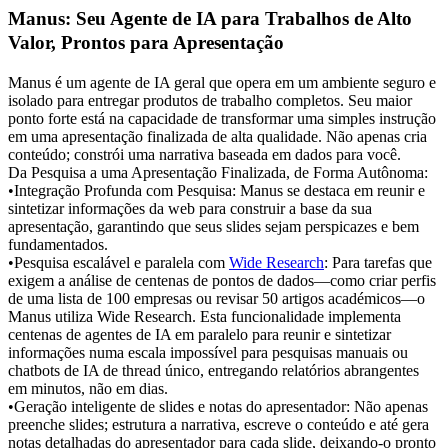
Manus: Seu Agente de IA para Trabalhos de Alto 
Valor, Prontos para Apresentação
Manus é um agente de IA geral que opera em um ambiente seguro e 
isolado para entregar produtos de trabalho completos. Seu maior 
ponto forte está na capacidade de transformar uma simples instrução 
em uma apresentação finalizada de alta qualidade. Não apenas cria 
conteúdo; constrói uma narrativa baseada em dados para você.
Da Pesquisa a uma Apresentação Finalizada, de Forma Autônoma:
•
Integração Profunda com Pesquisa:
 Manus se destaca em reunir e 
sintetizar informações da web para construir a base da sua 
apresentação, garantindo que seus slides sejam perspicazes e bem 
fundamentados.
•
Pesquisa escalável e paralela com 
Wide Research
:
 Para tarefas que 
exigem a análise de centenas de pontos de dados—como criar perfis 
de uma lista de 100 empresas ou revisar 50 artigos académicos—o 
Manus utiliza 
Wide Research
. Esta funcionalidade implementa 
centenas de agentes de IA em paralelo para reunir e sintetizar 
informações numa escala impossível para pesquisas manuais ou 
chatbots de IA de thread único, entregando relatórios abrangentes 
em minutos, não em dias.
•
Geração inteligente de slides e notas do apresentador:
 Não apenas 
preenche slides; estrutura a narrativa, escreve o conteúdo e até gera 
notas detalhadas do apresentador para cada slide, deixando-o pronto 