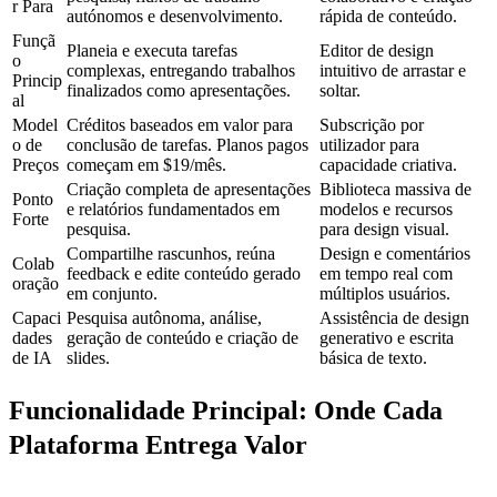
r Para
autónomos e desenvolvimento.
rápida de conteúdo.
Funçã
Planeia e executa tarefas 
Editor de design 
o 
complexas, entregando trabalhos 
intuitivo de arrastar e 
Princip
finalizados como apresentações.
soltar.
al
Model
Créditos baseados em valor para 
Subscrição por 
o de 
conclusão de tarefas. Planos pagos 
utilizador para 
Preços
começam em $19/mês.
capacidade criativa.
Criação completa de apresentações 
Biblioteca massiva de 
Ponto 
e relatórios fundamentados em 
modelos e recursos 
Forte
pesquisa.
para design visual.
Compartilhe rascunhos, reúna 
Design e comentários 
Colab
feedback e edite conteúdo gerado 
em tempo real com 
oração
em conjunto.
múltiplos usuários.
Capaci
Pesquisa autônoma, análise, 
Assistência de design 
dades 
geração de conteúdo e criação de 
generativo e escrita 
de IA
slides.
básica de texto.
Funcionalidade Principal: Onde Cada 
Plataforma Entrega Valor