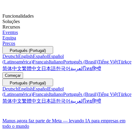
Funcionalidades
Soluções
Recursos
Eventos
Equipa
Preços
Português (Portugal)
Deutsch
English
Español
Español
(Latinoamérica)
Français
Italiano
Português (Brasil)
Tiếng Việt
Türkçe
简体中文
繁體中文
日本語
한국어
العربية
ไทย
हिन्दी
Começar
Português (Portugal)
Deutsch
English
Español
Español
(Latinoamérica)
Français
Italiano
Português (Brasil)
Tiếng Việt
Türkçe
简体中文
繁體中文
日本語
한국어
العربية
ไทย
हिन्दी
Manus agora faz parte de Meta — levando IA para empresas em
todo o mundo