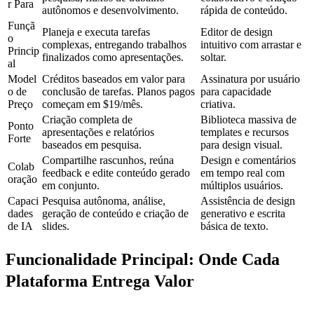
r Para
autônomos e desenvolvimento.
rápida de conteúdo.
Funçã
Planeja e executa tarefas 
Editor de design 
o 
complexas, entregando trabalhos 
intuitivo com arrastar e 
Princip
finalizados como apresentações.
soltar.
al
Model
Créditos baseados em valor para 
Assinatura por usuário 
o de 
conclusão de tarefas. Planos pagos 
para capacidade 
Preço
começam em $19/mês.
criativa.
Criação completa de 
Biblioteca massiva de 
Ponto 
apresentações e relatórios 
templates e recursos 
Forte
baseados em pesquisa.
para design visual.
Compartilhe rascunhos, reúna 
Design e comentários 
Colab
feedback e edite conteúdo gerado 
em tempo real com 
oração
em conjunto.
múltiplos usuários.
Capaci
Pesquisa autônoma, análise, 
Assistência de design 
dades 
geração de conteúdo e criação de 
generativo e escrita 
de IA
slides.
básica de texto.
Funcionalidade Principal: Onde Cada 
Plataforma Entrega Valor