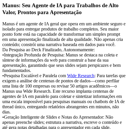
Manus: Seu Agente de IA para Trabalhos de Alto 
Valor, Prontos para Apresentação
Manus é um agente de IA geral que opera em um ambiente seguro e 
isolado para entregar produtos de trabalho completos. Seu maior 
ponto forte está na capacidade de transformar um simples prompt 
em uma apresentação finalizada de alta qualidade. Não apenas cria 
conteúdo; constrói uma narrativa baseada em dados para você.
Da Pesquisa ao Deck Finalizado, Autonomamente:
•
Integração Profunda de Pesquisa:
 Manus se destaca na coleta e 
síntese de informações da web para construir a base da sua 
apresentação, garantindo que seus slides sejam perspicazes e bem 
fundamentados.
•
Pesquisa Escalável e Paralela com 
Wide Research
:
 Para tarefas que 
exigem a análise de centenas de pontos de dados—como perfilar 
uma lista de 100 empresas ou revisar 50 artigos acadêmicos—o 
Manus usa 
Wide Research
. Este recurso implanta centenas de 
agentes de IA em paralelo para coletar e sintetizar informações em 
uma escala impossível para pesquisas manuais ou chatbots de IA de 
thread único, entregando relatórios abrangentes em minutos, não 
dias.
•
Geração Inteligente de Slides e Notas do Apresentador:
 Não 
apenas preenche slides; estrutura a narrativa, escreve o conteúdo e 
até gera notas detalhadas para o apresentador em cada slide, 