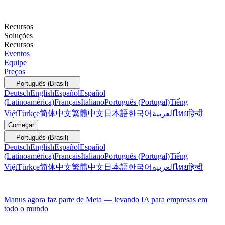
Recursos
Soluções
Recursos
Eventos
Equipe
Preços
Português (Brasil)
Deutsch
English
Español
Español
(Latinoamérica)
Français
Italiano
Português (Portugal)
Tiếng
Việt
Türkçe
简体中文
繁體中文
日本語
한국어
العربية
ไทย
हिन्दी
Começar
Português (Brasil)
Deutsch
English
Español
Español
(Latinoamérica)
Français
Italiano
Português (Portugal)
Tiếng
Việt
Türkçe
简体中文
繁體中文
日本語
한국어
العربية
ไทย
हिन्दी
Manus agora faz parte de Meta — levando IA para empresas em
todo o mundo