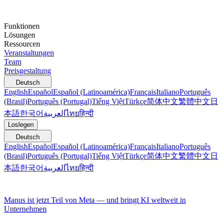
Funktionen
Lösungen
Ressourcen
Veranstaltungen
Team
Preisgestaltung
Deutsch
English
Español
Español (Latinoamérica)
Français
Italiano
Português
(Brasil)
Português (Portugal)
Tiếng Việt
Türkçe
简体中文
繁體中文
日
本語
한국어
العربية
ไทย
हिन्दी
Loslegen
Deutsch
English
Español
Español (Latinoamérica)
Français
Italiano
Português
(Brasil)
Português (Portugal)
Tiếng Việt
Türkçe
简体中文
繁體中文
日
本語
한국어
العربية
ไทย
हिन्दी
Manus ist jetzt Teil von Meta — und bringt KI weltweit in
Unternehmen