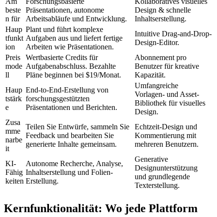
Am 
Forschungsbasierte 
Kollaboratives visuelles 
beste
Präsentationen, autonome 
Design & schnelle 
n für
Arbeitsabläufe und Entwicklung.
Inhaltserstellung.
Haup
Plant und führt komplexe 
Intuitive Drag-and-Drop-
tfunkt
Aufgaben aus und liefert fertige 
Design-Editor.
ion
Arbeiten wie Präsentationen.
Preis
Wertbasierte Credits für 
Abonnement pro 
mode
Aufgabenabschluss. Bezahlte 
Benutzer für kreative 
ll
Pläne beginnen bei $19/Monat.
Kapazität.
Umfangreiche 
Haup
End-to-End-Erstellung von 
Vorlagen- und Asset-
tstärk
forschungsgestützten 
Bibliothek für visuelles 
e
Präsentationen und Berichten.
Design.
Zusa
Teilen Sie Entwürfe, sammeln Sie 
Echtzeit-Design und 
mme
Feedback und bearbeiten Sie 
Kommentierung mit 
narbe
generierte Inhalte gemeinsam.
mehreren Benutzern.
it
Generative 
KI-
Autonome Recherche, Analyse, 
Designunterstützung 
Fähig
Inhaltserstellung und Folien-
und grundlegende 
keiten
Erstellung.
Texterstellung.
Kernfunktionalität: Wo jede Plattform 