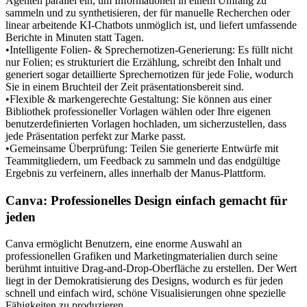
Agenten parallel ein, um Informationen in einem Umfang zu 
sammeln und zu synthetisieren, der für manuelle Recherchen oder 
linear arbeitende KI-Chatbots unmöglich ist, und liefert umfassende 
Berichte in Minuten statt Tagen.
•
Intelligente Folien- & Sprechernotizen-Generierung:
 Es füllt nicht 
nur Folien; es strukturiert die Erzählung, schreibt den Inhalt und 
generiert sogar detaillierte Sprechernotizen für jede Folie, wodurch 
Sie in einem Bruchteil der Zeit präsentationsbereit sind.
•
Flexible & markengerechte Gestaltung:
 Sie können aus einer 
Bibliothek professioneller Vorlagen wählen oder 
Ihre eigenen 
benutzerdefinierten Vorlagen hochladen
, um sicherzustellen, dass 
jede Präsentation perfekt zur Marke passt.
•
Gemeinsame Überprüfung:
 Teilen Sie generierte Entwürfe mit 
Teammitgliedern, um Feedback zu sammeln und das endgültige 
Ergebnis zu verfeinern, alles innerhalb der Manus-Plattform.
Canva: Professionelles Design einfach gemacht für 
jeden
Canva ermöglicht Benutzern, eine enorme Auswahl an 
professionellen Grafiken und Marketingmaterialien durch seine 
berühmt intuitive Drag-and-Drop-Oberfläche zu erstellen. Der Wert 
liegt in der Demokratisierung des Designs, wodurch es für jeden 
schnell und einfach wird, schöne Visualisierungen ohne spezielle 
Fähigkeiten zu produzieren.