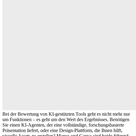
Bei der Bewertung von KI-gestützten Tools geht es nicht mehr nur 
um Funktionen – es geht um den 
Wert des Ergebnisses
. Benötigen 
Sie einen 
KI-Agenten
, der eine vollständige, forschungsbasierte 
Präsentation liefert, oder eine 
Design-Plattform
, die Ihnen hilft, 
visuelle Assets zu erstellen? Manus und Canva sind beide führend 