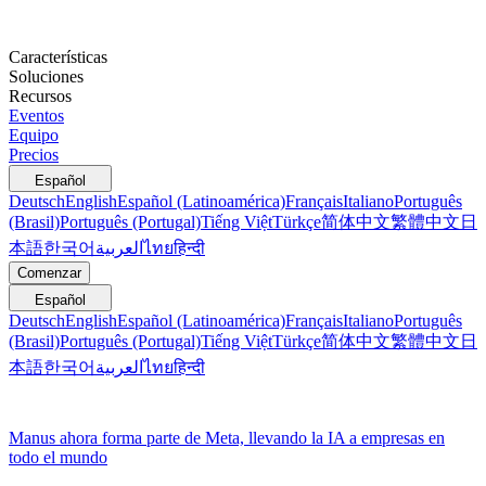
Características
Soluciones
Recursos
Eventos
Equipo
Precios
Español
Deutsch
English
Español (Latinoamérica)
Français
Italiano
Português
(Brasil)
Português (Portugal)
Tiếng Việt
Türkçe
简体中文
繁體中文
日
本語
한국어
العربية
ไทย
हिन्दी
Comenzar
Español
Deutsch
English
Español (Latinoamérica)
Français
Italiano
Português
(Brasil)
Português (Portugal)
Tiếng Việt
Türkçe
简体中文
繁體中文
日
本語
한국어
العربية
ไทย
हिन्दी
Manus ahora forma parte de Meta, llevando la IA a empresas en
todo el mundo