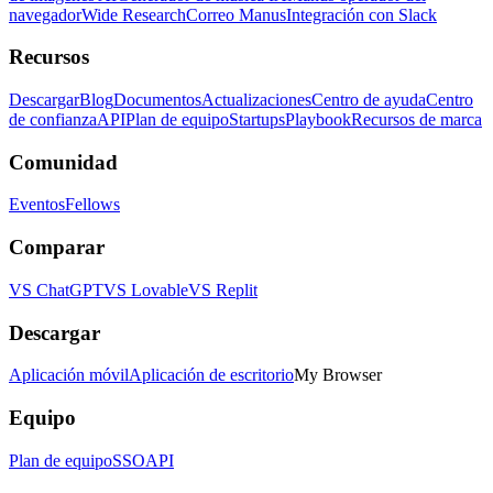
navegador
Wide Research
Correo Manus
Integración con Slack
Recursos
Descargar
Blog
Documentos
Actualizaciones
Centro de ayuda
Centro
de confianza
API
Plan de equipo
Startups
Playbook
Recursos de marca
Comunidad
Eventos
Fellows
Comparar
VS ChatGPT
VS Lovable
VS Replit
Descargar
Aplicación móvil
Aplicación de escritorio
My Browser
Equipo
Plan de equipo
SSO
API