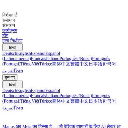
विशेषताएँ
समाधान
संसाधन
कार्यक्रम
टीम
मूल्य निर्धारण
हिन्दी
Deutsch
English
Español
Español
(Latinoamérica)
Français
Italiano
Português (Brasil)
Português
(Portugal)
Tiếng Việt
Türkçe
简体中文
繁體中文
日本語
한국어
العربية
ไทย
शुरू करें
हिन्दी
Deutsch
English
Español
Español
(Latinoamérica)
Français
Italiano
Português (Brasil)
Português
(Portugal)
Tiếng Việt
Türkçe
简体中文
繁體中文
日本語
한국어
العربية
ไทย
Manus अब Meta का हिस्सा है — जो वैश्विक व्यापारों के लिए AI लेकर आ