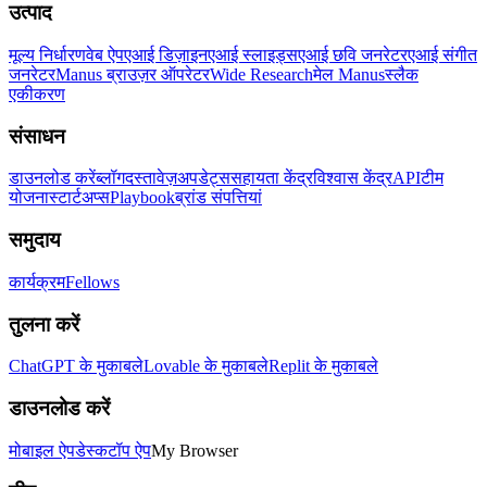
उत्पाद
मूल्य निर्धारण
वेब ऐप
एआई डिज़ाइन
एआई स्लाइड्स
एआई छवि जनरेटर
एआई संगीत
जनरेटर
Manus ब्राउज़र ऑपरेटर
Wide Research
मेल Manus
स्लैक
एकीकरण
संसाधन
डाउनलोड करें
ब्लॉग
दस्तावेज़
अपडेट्स
सहायता केंद्र
विश्वास केंद्र
API
टीम
योजना
स्टार्टअप्स
Playbook
ब्रांड संपत्तियां
समुदाय
कार्यक्रम
Fellows
तुलना करें
ChatGPT के मुकाबले
Lovable के मुकाबले
Replit के मुकाबले
डाउनलोड करें
मोबाइल ऐप
डेस्कटॉप ऐप
My Browser