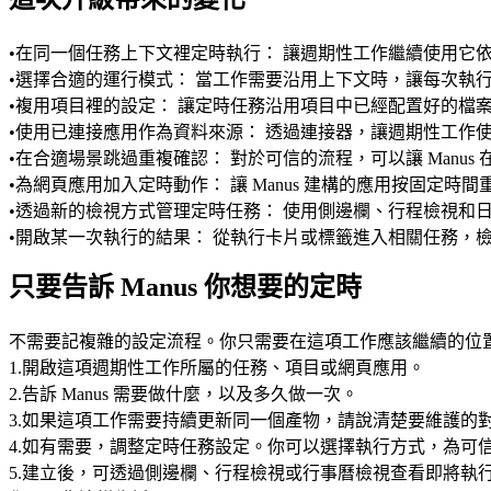
•
在同一個任務上下文裡定時執行：
 讓週期性工作繼續使用它
•
選擇合適的運行模式：
 當工作需要沿用上下文時，讓每次執
•
複用項目裡的設定：
 讓定時任務沿用項目中已經配置好的檔
•
使用已連接應用作為資料來源：
 透過連接器，讓週期性工作使用
•
在合適場景跳過重複確認：
 對於可信的流程，可以讓 Manu
•
為網頁應用加入定時動作：
 讓 Manus 建構的應用按固
•
透過新的檢視方式管理定時任務：
 使用側邊欄、行程檢視和
•
開啟某一次執行的結果：
 從執行卡片或標籤進入相關任務，
只要告訴 Manus 你想要的定時
不需要記複雜的設定流程。你只需要在這項工作應該繼續的位置，
1
.
開啟這項週期性工作所屬的任務、項目或網頁應用。
2
.
告訴 Manus 需要做什麼，以及多久做一次。
3
.
如果這項工作需要持續更新同一個產物，請說清楚要維護的
4
.
如有需要，調整定時任務設定。你可以選擇執行方式，為可
5
.
建立後，可透過側邊欄、行程檢視或行事曆檢視查看即將執