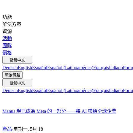
功能
解決方案
資源
活動
團隊
價格
繁體中文
Deutsch
English
Español
Español (Latinoamérica)
Français
Italiano
Portu
開始體驗
繁體中文
Deutsch
English
Español
Español (Latinoamérica)
Français
Italiano
Portu
Manus 現已成為 Meta 的一部分——將 AI 帶給全球企業
產品
·
星期一, 5月 18