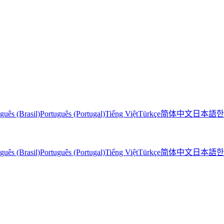
guês (Brasil)
Português (Portugal)
Tiếng Việt
Türkçe
简体中文
日本語
한
guês (Brasil)
Português (Portugal)
Tiếng Việt
Türkçe
简体中文
日本語
한