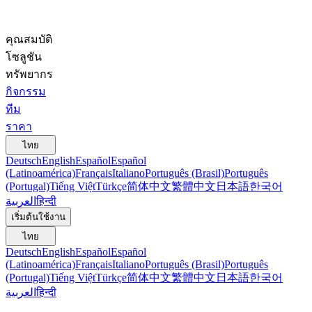
คุณสมบัติ
โซลูชัน
ทรัพยากร
กิจกรรม
ทีม
ราคา
ไทย
Deutsch
English
Español
Español
(Latinoamérica)
Français
Italiano
Português (Brasil)
Português
(Portugal)
Tiếng Việt
Türkçe
简体中文
繁體中文
日本語
한국어
العربية
हिन्दी
เริ่มต้นใช้งาน
ไทย
Deutsch
English
Español
Español
(Latinoamérica)
Français
Italiano
Português (Brasil)
Português
(Portugal)
Tiếng Việt
Türkçe
简体中文
繁體中文
日本語
한국어
العربية
हिन्दी