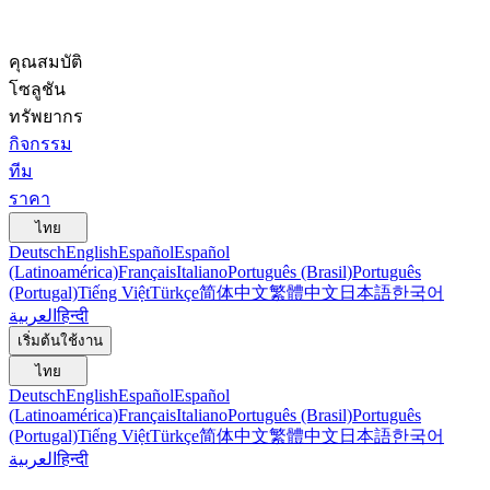
คุณสมบัติ
โซลูชัน
ทรัพยากร
กิจกรรม
ทีม
ราคา
ไทย
Deutsch
English
Español
Español
(Latinoamérica)
Français
Italiano
Português (Brasil)
Português
(Portugal)
Tiếng Việt
Türkçe
简体中文
繁體中文
日本語
한국어
العربية
हिन्दी
เริ่มต้นใช้งาน
ไทย
Deutsch
English
Español
Español
(Latinoamérica)
Français
Italiano
Português (Brasil)
Português
(Portugal)
Tiếng Việt
Türkçe
简体中文
繁體中文
日本語
한국어
العربية
हिन्दी