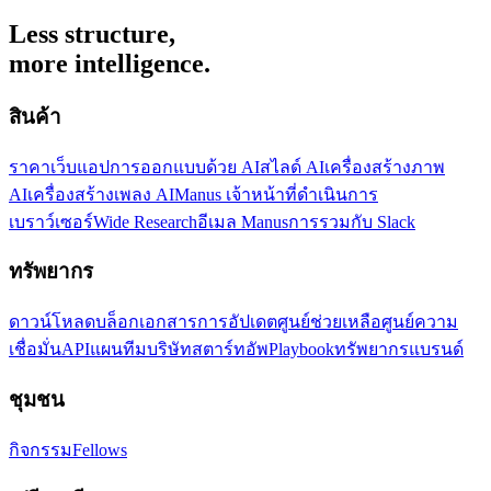
Less structure,
more intelligence.
สินค้า
ราคา
เว็บแอป
การออกแบบด้วย AI
สไลด์ AI
เครื่องสร้างภาพ
AI
เครื่องสร้างเพลง AI
Manus เจ้าหน้าที่ดำเนินการ
เบราว์เซอร์
Wide Research
อีเมล Manus
การรวมกับ Slack
ทรัพยากร
ดาวน์โหลด
บล็อก
เอกสาร
การอัปเดต
ศูนย์ช่วยเหลือ
ศูนย์ความ
เชื่อมั่น
API
แผนทีม
บริษัทสตาร์ทอัพ
Playbook
ทรัพยากรแบรนด์
ชุมชน
กิจกรรม
Fellows