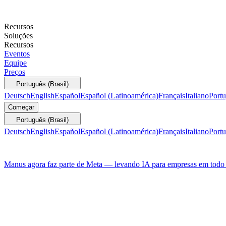
Recursos
Soluções
Recursos
Eventos
Equipe
Preços
Português (Brasil)
Deutsch
English
Español
Español (Latinoamérica)
Français
Italiano
Portu
Começar
Português (Brasil)
Deutsch
English
Español
Español (Latinoamérica)
Français
Italiano
Portu
Manus agora faz parte de Meta — levando IA para empresas em tod