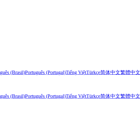
guês (Brasil)
Português (Portugal)
Tiếng Việt
Türkçe
简体中文
繁體中
guês (Brasil)
Português (Portugal)
Tiếng Việt
Türkçe
简体中文
繁體中