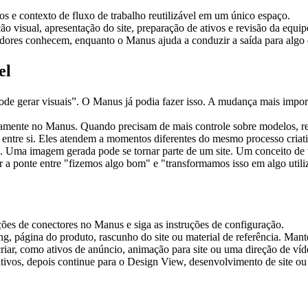
ção visual, apresentação do site, preparação de ativos e revisão da eq
ores conhecem, enquanto o Manus ajuda a conduzir a saída para algo que
el
 gerar visuais”. O Manus já podia fazer isso. A mudança mais importa
mente no Manus. Quando precisam de mais controle sobre modelos, refe
ntre si. Eles atendem a momentos diferentes do mesmo processo criat
eal. Uma imagem gerada pode se tornar parte de um site. Um conceito de
r a ponte entre "fizemos algo bom" e "transformamos isso em algo utili
ões de conectores no Manus e siga as instruções de configuração.
g, página do produto, rascunho do site ou material de referência. Mant
riar, como ativos de anúncio, animação para site ou uma direção de v
ativos, depois continue para o Design View, desenvolvimento de site ou