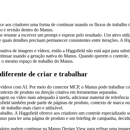
ce aos criadores uma forma de continuar usando os fluxos de trabalho
ão e revisão dentro do Manus.
se resume a escrever um prompt e esperar pelo resultado. Um ativo util
 e quais detalhes precisam permanecer consistentes entre iterações. A Hi
ativa de imagens e vídeos, então a Higgsfield não está aqui para substi
inuar usando a geração nativa do Manus. Quando querem o controle, os
ra o mesmo espaço de trabalho do Manus.
iferente de criar e trabalhar
e vídeos com AI. Por meio do conector MCP, o Manus pode trabalhar com 
contexto de produto ou direção criativa em ferramentas separadas.
gem ou vídeo mais adequado à tarefa, adicionar material de referência
ggsfield também pode partir de páginas de produto, contexto de marca o
de trabalho mais claro e utilizável.
abalho. A Higgsfield oferece aos criadores um controle especializado s
 para ler uma página de produto e um briefing de campanha, decidir qu
suários podem continuar na 
Manus Design View
 para refinar uma image