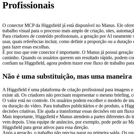
Profissionais
O conector MCP da Higgsfield já está disponível no Manus. Ele ofere
trabalho visual para o processo mais amplo de criação, sites, automaç
Para criadores de conteúdo profissionais, a geração por AI raramente 
usar, quais referências incluir, como definir a proporção ou a duração
para fazer essas escolhas.
É por isso que este conector é importante. O Manus já possui geração n
caminho. Quando os usuários querem um resultado rápido, podem cont
confiam na Higgsfield, agora podem trazer esse fluxo de trabalho pa
Não é uma substituição, mas uma maneira d
A Higgsfield é uma plataforma de criação profissional para imagens 
existe ali. Os criadores não precisam reapresentar o mesmo briefing, 
O valor está no controle. Os usuários podem escolher o modelo de ima
ou duração do vídeo. Para trabalhos publicitários e de produto, a Hi
decisões criativas. Ele ajuda a transformar essas decisões em um fluxo 
Mais importante, Higgsfield e Manus atendem a partes diferentes do tr
vem depois. Uma equipe de anúncios, por exemplo, pode pedir ao Manus
Higgsfield para gerar ativos para essa direção.
Após a geração, o trabalho não precisa parar na primeira saída. Os u