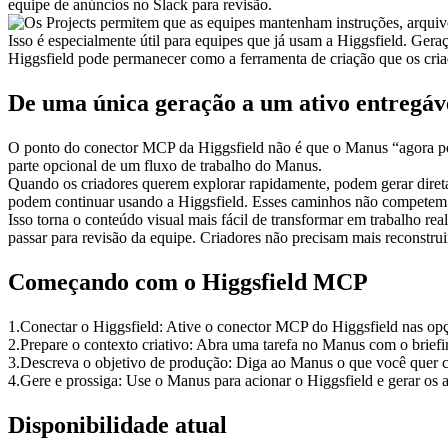
equipe de anúncios no Slack para revisão.
Isso é especialmente útil para equipes que já usam a Higgsfield. Gera
Higgsfield pode permanecer como a ferramenta de criação que os criad
De uma única geração a um ativo entregáv
O ponto do conector MCP da Higgsfield não é que o Manus “agora pode
parte opcional de um fluxo de trabalho do Manus.
Quando os criadores querem explorar rapidamente, podem gerar direta
podem continuar usando a Higgsfield. Esses caminhos não competem e
Isso torna o conteúdo visual mais fácil de transformar em trabalho r
passar para revisão da equipe. Criadores não precisam mais reconstrui
Começando com o Higgsfield MCP
1
.
Conectar o Higgsfield:
 Ative o conector MCP do Higgsfield nas opç
2
.
Prepare o contexto criativo:
 Abra uma tarefa no Manus com o briefin
3
.
Descreva o objetivo de produção:
 Diga ao Manus o que você quer c
4
.
Gere e prossiga:
 Use o Manus para acionar o Higgsfield e gerar os 
Disponibilidade atual