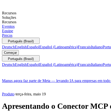
Recursos
Soluções
Recursos
Eventos
Equipe
Preços
Português (Brasil)
Deutsch
English
Español
Español (Latinoamérica)
Français
Italiano
Portu
Começar
Português (Brasil)
Deutsch
English
Español
Español (Latinoamérica)
Français
Italiano
Portu
Manus agora faz parte de Meta — levando IA para empresas em tod
Produto
·
terça-feira, maio 19
Apresentando o Conector MCP do