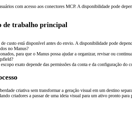
suários com acesso aos conectores MCP. A disponibilidade pode depend
 de trabalho principal
a de custo está disponível antes do envio. A disponibilidade pode dep
sados no Manus?
ionados, para que o Manus possa ajudar a organizar, revisar ou continuar
gsfield?
O escopo exato depende das permissões da conta e da configuração do c
ocesso
erdade criativa sem transformar a geração visual em um destino separad
ando criadores a passar de uma ideia visual para um ativo pronto para p