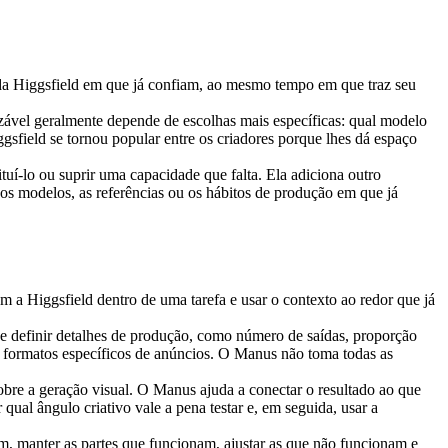
 da Higgsfield em que já confiam, ao mesmo tempo em que traz seu 
izável geralmente depende de escolhas mais específicas: qual modelo 
ggsfield se tornou popular entre os criadores porque lhes dá espaço 
tuí-lo ou suprir uma capacidade que falta. Ela adiciona outro 
 modelos, as referências ou os hábitos de produção em que já 
a Higgsfield dentro de uma tarefa e usar o contexto ao redor que já 
 e definir detalhes de produção, como número de saídas, proporção 
u formatos específicos de anúncios. O Manus não toma todas as 
obre a geração visual. O Manus ajuda a conectar o resultado ao que 
al ângulo criativo vale a pena testar e, em seguida, usar a 
m, manter as partes que funcionam, ajustar as que não funcionam e 