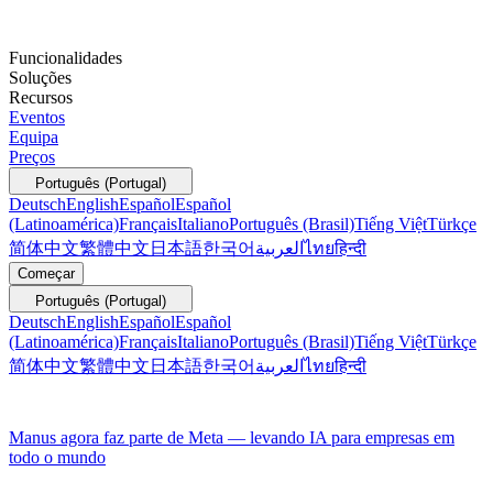
Funcionalidades
Soluções
Recursos
Eventos
Equipa
Preços
Português (Portugal)
Deutsch
English
Español
Español
(Latinoamérica)
Français
Italiano
Português (Brasil)
Tiếng Việt
Türkçe
简体中文
繁體中文
日本語
한국어
العربية
ไทย
हिन्दी
Começar
Português (Portugal)
Deutsch
English
Español
Español
(Latinoamérica)
Français
Italiano
Português (Brasil)
Tiếng Việt
Türkçe
简体中文
繁體中文
日本語
한국어
العربية
ไทย
हिन्दी
Manus agora faz parte de Meta — levando IA para empresas em
todo o mundo