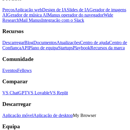
Preços
Aplicação web
Design de IA
Slides de IA
Gerador de imagens
AI
Gerador de música AI
Manus operador do navegador
Wide
Research
Mail Manus
Integração com o Slack
Recursos
Descarregar
Blog
Documentos
Atualizações
Centro de ajuda
Centro de
Confiança
API
Plano de equipa
Startups
Playbook
Recursos da marca
Comunidade
Eventos
Fellows
Comparar
VS ChatGPT
VS Lovable
VS Replit
Descarregar
Aplicação móvel
Aplicação de desktop
My Browser
Equipa