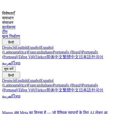
विशेषताएँ
समाधान
संसाधन
कार्यक्रम
टीम
मूल्य निर्धारण
हिन्दी
Deutsch
English
Español
Español
(Latinoamérica)
Français
Italiano
Português (Brasil)
Português
(Portugal)
Tiếng Việt
Türkçe
简体中文
繁體中文
日本語
한국어
العربية
ไทย
शुरू करें
हिन्दी
Deutsch
English
Español
Español
(Latinoamérica)
Français
Italiano
Português (Brasil)
Português
(Portugal)
Tiếng Việt
Türkçe
简体中文
繁體中文
日本語
한국어
العربية
ไทย
Manus अब Meta का हिस्सा है — जो वैश्विक व्यापारों के लिए AI लेकर आ