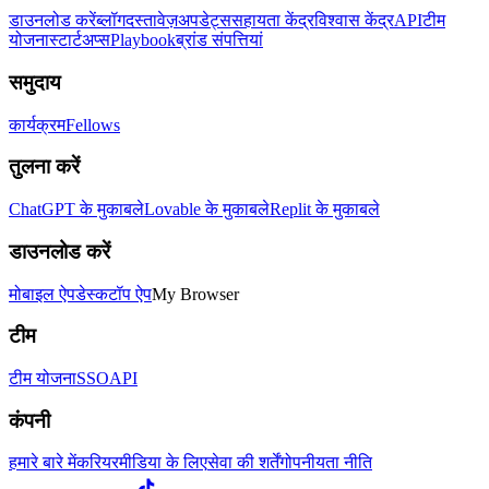
डाउनलोड करें
ब्लॉग
दस्तावेज़
अपडेट्स
सहायता केंद्र
विश्वास केंद्र
API
टीम
योजना
स्टार्टअप्स
Playbook
ब्रांड संपत्तियां
समुदाय
कार्यक्रम
Fellows
तुलना करें
ChatGPT के मुकाबले
Lovable के मुकाबले
Replit के मुकाबले
डाउनलोड करें
मोबाइल ऐप
डेस्कटॉप ऐप
My Browser
टीम
टीम योजना
SSO
API
कंपनी
हमारे बारे में
करियर
मीडिया के लिए
सेवा की शर्तें
गोपनीयता नीति