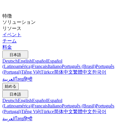
特徴
ソリューション
リソース
イベント
チーム
料金
日本語
Deutsch
English
Español
Español
(Latinoamérica)
Français
Italiano
Português (Brasil)
Português
(Portugal)
Tiếng Việt
Türkçe
简体中文
繁體中文
한국어
العربية
ไทย
हिन्दी
始める
日本語
Deutsch
English
Español
Español
(Latinoamérica)
Français
Italiano
Português (Brasil)
Português
(Portugal)
Tiếng Việt
Türkçe
简体中文
繁體中文
한국어
العربية
ไทย
हिन्दी