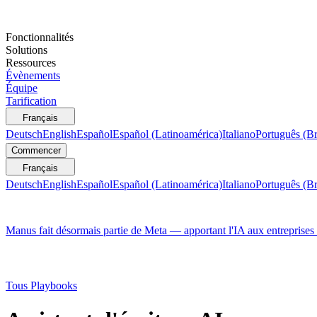
Fonctionnalités
Solutions
Ressources
Évènements
Équipe
Tarification
Français
Deutsch
English
Español
Español (Latinoamérica)
Italiano
Português (Br
Commencer
Français
Deutsch
English
Español
Español (Latinoamérica)
Italiano
Português (Br
Manus fait désormais partie de Meta — apportant l'IA aux entreprises
Tous Playbooks