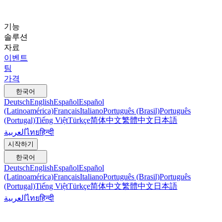
기능
솔루션
자료
이벤트
팀
가격
한국어
Deutsch
English
Español
Español
(Latinoamérica)
Français
Italiano
Português (Brasil)
Português
(Portugal)
Tiếng Việt
Türkçe
简体中文
繁體中文
日本語
العربية
ไทย
हिन्दी
시작하기
한국어
Deutsch
English
Español
Español
(Latinoamérica)
Français
Italiano
Português (Brasil)
Português
(Portugal)
Tiếng Việt
Türkçe
简体中文
繁體中文
日本語
العربية
ไทย
हिन्दी