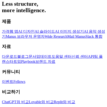
Less structure,
more intelligence.
제품
가격
웹 앱
AI 디자인
AI 슬라이드
AI 이미지 생성기
AI 음악 생성
기
Manus 브라우저 운영자
Wide Research
Mail Manus
Slack 통합
자료
다운로드
블로그
문서
업데이트
도움말 센터
신뢰 센터
API
팀 플
랜
스타트업
Playbook
브랜드 자료
커뮤니티
이벤트
Fellows
비교하기
ChatGPT와 비교
Lovable와 비교
Replit와 비교