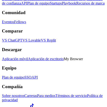
de confianza
API
Plan de equipo
Startups
Playbook
Recursos de marca
Comunidad
Eventos
Fellows
Comparar
VS ChatGPT
VS Lovable
VS Replit
Descargar
Aplicación móvil
Aplicación de escritorio
My Browser
Equipo
Plan de equipo
SSO
API
Compañía
Sobre nosotros
Carreras
Para medios
Términos de servicio
Política de
privacidad