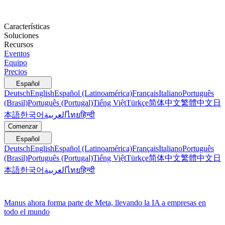
Características
Soluciones
Recursos
Eventos
Equipo
Precios
Español
Deutsch
English
Español (Latinoamérica)
Français
Italiano
Português
(Brasil)
Português (Portugal)
Tiếng Việt
Türkçe
简体中文
繁體中文
日
本語
한국어
العربية
ไทย
हिन्दी
Comenzar
Español
Deutsch
English
Español (Latinoamérica)
Français
Italiano
Português
(Brasil)
Português (Portugal)
Tiếng Việt
Türkçe
简体中文
繁體中文
日
本語
한국어
العربية
ไทย
हिन्दी
Manus ahora forma parte de Meta, llevando la IA a empresas en
todo el mundo