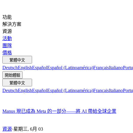
功能
解決方案
資源
活動
團隊
價格
繁體中文
Deutsch
English
Español
Español (Latinoamérica)
Français
Italiano
Portu
開始體驗
繁體中文
Deutsch
English
Español
Español (Latinoamérica)
Français
Italiano
Portu
Manus 現已成為 Meta 的一部分——將 AI 帶給全球企業
資源
·
星期三, 6月 03