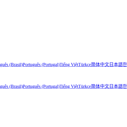
guês (Brasil)
Português (Portugal)
Tiếng Việt
Türkçe
简体中文
日本語
한
guês (Brasil)
Português (Portugal)
Tiếng Việt
Türkçe
简体中文
日本語
한