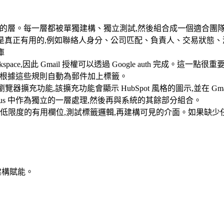
ck 被視為獨立的層。每一層都被單獨建構、獨立測試,然後組合成一個適
欄位是真正有用的,例如聯絡人身分、公司匹配、負責人、交易狀態、
庫
pace,因此 Gmail 授權可以透過 Google auth 完成。這一
s 根據這些規則自動為郵件加上標籤。
建構瀏覽器擴充功能,該擴充功能會顯示 HubSpot 風格的圖示,並
us 中作為獨立的一層處理,然後再與系統的其餘部分組合。
低限度的有用欄位,測試標籤邏輯,再建構可見的介面。如果缺少
建構賦能。