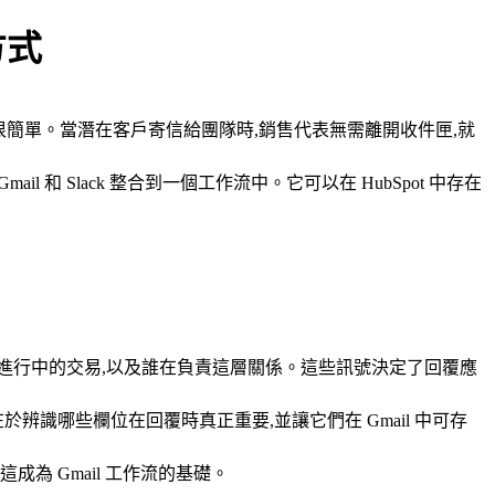
方式
k。目標很簡單。當潛在客戶寄信給團隊時,銷售代表無需離開收件匣,就
l 和 Slack 整合到一個工作流中。它可以在 HubSpot 中存在
客戶、是否有進行中的交易,以及誰在負責這層關係。這些訊號決定了回覆應
於辨識哪些欄位在回覆時真正重要,並讓它們在 Gmail 中可存
 Gmail 工作流的基礎。