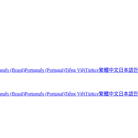
guês (Brasil)
Português (Portugal)
Tiếng Việt
Türkçe
繁體中文
日本語
한
guês (Brasil)
Português (Portugal)
Tiếng Việt
Türkçe
繁體中文
日本語
한