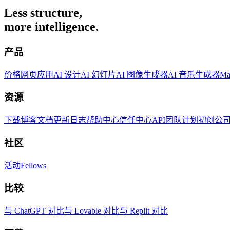
Less structure,
more intelligence.
产品
价格
网页应用
AI 设计
AI 幻灯片
AI 图像生成器
AI 音乐生成器
M
资源
下载
博客
文档
更新日志
帮助中心
信任中心
API
团队计划
初创公
社区
活动
Fellows
比较
与 ChatGPT 对比
与 Lovable 对比
与 Replit 对比