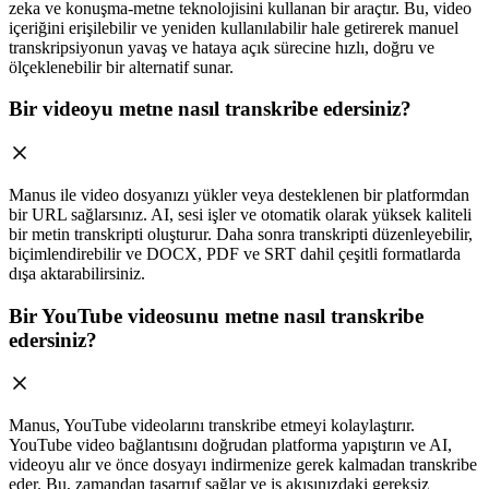
zeka ve konuşma-metne teknolojisini kullanan bir araçtır. Bu, video
içeriğini erişilebilir ve yeniden kullanılabilir hale getirerek manuel
transkripsiyonun yavaş ve hataya açık sürecine hızlı, doğru ve
ölçeklenebilir bir alternatif sunar.
Bir videoyu metne nasıl transkribe edersiniz?
Manus ile video dosyanızı yükler veya desteklenen bir platformdan
bir URL sağlarsınız. AI, sesi işler ve otomatik olarak yüksek kaliteli
bir metin transkripti oluşturur. Daha sonra transkripti düzenleyebilir,
biçimlendirebilir ve DOCX, PDF ve SRT dahil çeşitli formatlarda
dışa aktarabilirsiniz.
Bir YouTube videosunu metne nasıl transkribe
edersiniz?
Manus, YouTube videolarını transkribe etmeyi kolaylaştırır.
YouTube video bağlantısını doğrudan platforma yapıştırın ve AI,
videoyu alır ve önce dosyayı indirmenize gerek kalmadan transkribe
eder. Bu, zamandan tasarruf sağlar ve iş akışınızdaki gereksiz