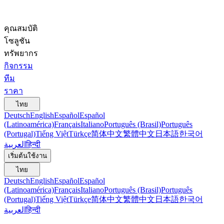
คุณสมบัติ
โซลูชัน
ทรัพยากร
กิจกรรม
ทีม
ราคา
ไทย
Deutsch
English
Español
Español
(Latinoamérica)
Français
Italiano
Português (Brasil)
Português
(Portugal)
Tiếng Việt
Türkçe
简体中文
繁體中文
日本語
한국어
العربية
हिन्दी
เริ่มต้นใช้งาน
ไทย
Deutsch
English
Español
Español
(Latinoamérica)
Français
Italiano
Português (Brasil)
Português
(Portugal)
Tiếng Việt
Türkçe
简体中文
繁體中文
日本語
한국어
العربية
हिन्दी