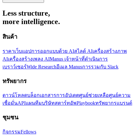
Less structure,
more intelligence.
สินค้า
ราคา
เว็บแอป
การออกแบบด้วย AI
สไลด์ AI
เครื่องสร้างภาพ
AI
เครื่องสร้างเพลง AI
Manus เจ้าหน้าที่ดำเนินการ
เบราว์เซอร์
Wide Research
อีเมล Manus
การรวมกับ Slack
ทรัพยากร
ดาวน์โหลด
บล็อก
เอกสาร
การอัปเดต
ศูนย์ช่วยเหลือ
ศูนย์ความ
เชื่อมั่น
API
แผนทีม
บริษัทสตาร์ทอัพ
Playbook
ทรัพยากรแบรนด์
ชุมชน
กิจกรรม
Fellows