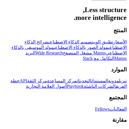
Less structure,
more intelligence.
المنتج
الأسعار
تطبيق الويب
تصميم الذكاء الاصطناعي
شرائح الذكاء
الاصطناعي
مولد الصور بالذكاء الاصطناعي
مولد الموسيقى بالذكاء
الاصطناعي
Manus مشغل المتصفح
Wide Research
البريد
Manus
التكامل مع Slack
الموارد
تنزيل
مدونة
المستندات
التحديثات
مركز المساعدة
مركز الثقة
API
خطة
الفريق
الشركات الناشئة
Playbook
أصول العلامة التجارية
المجتمع
الفعاليات
Fellows
مقارنة