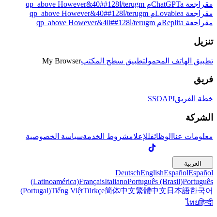
مقراجعة ChatGPTaم terugm/ا128##40&qp_above However
مقراجعة Lovableaم terugm/ا128##40&qp_above However
مقراجعة Replitaم terugm/ا128##40&qp_above However
تنزيل
تطبيق الهاتف المحمول
تطبيق سطح المكتب
My Browser
فريق
خطة الفريق
API
SSO
الشركة
معلومات عنا
الوظائف
للإعلام
شروط الخدمة
سياسة الخصوصية
العربية
Deutsch
English
Español
Español
(Latinoamérica)
Français
Italiano
Português (Brasil)
Português
(Portugal)
Tiếng Việt
Türkçe
简体中文
繁體中文
日本語
한국어
ไทย
हिन्दी