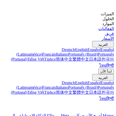
الميزات
الحلول
الموارد
الفعاليات
فريق
الأسعار
العربية
Deutsch
English
Español
Español
(Latinoamérica)
Français
Italiano
Português (Brasil)
Português
(Portugal)
Tiếng Việt
Türkçe
简体中文
繁體中文
日本語
한국어
ไทย
हिन्दी
ابدأ الآن
العربية
Deutsch
English
Español
Español
(Latinoamérica)
Français
Italiano
Português (Brasil)
Português
(Portugal)
Tiếng Việt
Türkçe
简体中文
繁體中文
日本語
한국어
ไทย
हिन्दी
Manus أصبح الآن جزءًا من Meta — جالبًا الذكاء الاصطناعي إلى