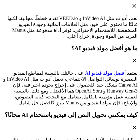
نعم، أدوات مثل InVideo AI و VEED.io تقدم خططًا مجانية، لكنها
غالبًا ما تحتوي على قيود مثل العلامات المائية وجودة الفيديو
المنخفضة. للاستخدام الاحترافي، توفر أداة مدفوعة مثل Manus
المزيد من القوة وجودة إخراج أعلى.
ما هو أفضل مولد فيديو AI؟
يعتمد
أفضل مولد فيديو AI
على حالتك. بالنسبة لمقاطع الفيديو
القصيرة لوسائل التواصل الاجتماعي، تعمل أدوات مثل InVideo AI و
Canva AI بشكل جيد. للحصول على إخراج بجودة احترافية، فإن
Runway Gen-3 و OpenAI Sora هما الأفضل. ومع ذلك، بالنسبة
لعملية عمل مؤتمتة بالكامل تتعامل مع البحث، كتابة النصوص،
والإنتاج، فإن مولد الفيديو من Manus يبرز كأفضل حل شامل.
كيف يمكنني تحويل النص إلى فيديو باستخدام AI مجانًا؟
يمكنك استخدام الأدوات عبر الإنترنت مع خطط مجانية. ومع ذلك،