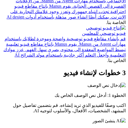
الاجتماعي باستخدام مهارات Agent من Manus. من الإعلانات
القصيرة إلى القصص الجذابة، يقوم Manus بإنتاج مقاطع فيديو
احترافية تجذب انتباه جمهورك وتعزز وجود علامتك التجارية على
الإنترنت. يمكنك أيضًا إنشاء صور مذهلة باستخدام أدوات
AI design
الخاصة بنا.
فيديو توضيحي للمعلمين
قم بإنشاء مقاطع فيديو توضيحية واضحة وموجزة لطلابك باستخدام
مهارات Agent من Manus. يقوم Manus بإنتاج مقاطع فيديو تعليمية
تبسط المواضيع المعقدة إلى محتوى بصري سهل الفهم. عزز موادك
التعليمية واجعل التعلم أكثر جاذبية باستخدام
مولد الشرائح AI
الخاص بنا.
3 خطوات لإنشاء فيديو
الخطوة 1: أدخل نص الوصف الخاص بك
اكتب وصفًا للفيديو الذي تريد إنشاءه. قم بتضمين تفاصيل حول
المشهد، الشخصيات، الأفعال، والأسلوب لتوجيه AI.