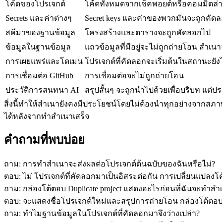
โค้ดของโปรเจกต์
โค้ดทั้งหมดจากเช็คพอยต์หรือคอมมิตล่
Secrets และค่าต่างๆ
Secret keys และค่าของพวกมันจะถูกคัดล
สคีมาของฐานข้อมูล
โครงสร้างและตารางจะถูกคัดลอกไป
ข้อมูลในฐานข้อมูล
แถวข้อมูลที่มีอยู่จะไม่ถูกถ่ายโอน สำเนาจ
การเผยแพร่และโดเมน
โปรเจกต์ที่คัดลอกจะเริ่มต้นในสถานะย
การเชื่อมต่อ GitHub
การเชื่อมต่อจะไม่ถูกถ่ายโอน
ประวัติการสนทนา AI
สรุปสั้นๆ จะถูกนำไปด้วยเพื่อบริบท แต่
สิ่งนี้ทำให้สำเนายังคงมีประโยชน์โดยไม่ต้องนำทุกอย่างจากสภ
ได้หลังจากทำสำเนาเสร็จ
คำถามที่พบบ่อย
ถาม: การทำสำเนาจะส่งผลต่อโปรเจกต์ต้นฉบับของฉันหรือไม่?
ตอบ: ไม่ โปรเจกต์ที่คัดลอกมาเป็นอิสระต่อกัน การเปลี่ยนแปลงโ
ถาม: กล่องโต้ตอบ Duplicate project แสดงอะไรก่อนที่ฉันจะทำสำ
ตอบ: จะแสดงชื่อโปรเจกต์ใหม่และสรุปการถ่ายโอน กล่องโต้ตอบปัจ
ถาม: ทำไมฐานข้อมูลในโปรเจกต์ที่คัดลอกมาจึงว่างเปล่า?