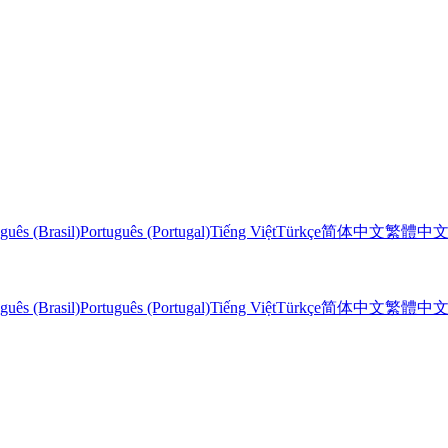
guês (Brasil)
Português (Portugal)
Tiếng Việt
Türkçe
简体中文
繁體中
guês (Brasil)
Português (Portugal)
Tiếng Việt
Türkçe
简体中文
繁體中