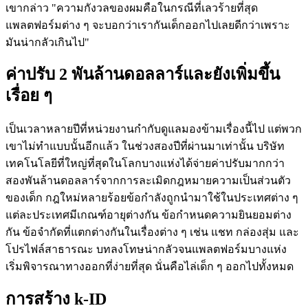
เขากล่าว "ความกังวลของผมคือในกรณีที่เลวร้ายที่สุด 
แพลตฟอร์มต่าง ๆ จะบอกว่าเรากันเด็กออกไปเลยดีกว่าเพราะ
มันน่ากลัวเกินไป"
ค่าปรับ 2 พันล้านดอลลาร์และยังเพิ่มขึ้น
เรื่อย ๆ
เป็นเวลาหลายปีที่หน่วยงานกำกับดูแลมองข้ามเรื่องนี้ไป แต่พวก
เขาไม่ทำแบบนั้นอีกแล้ว ในช่วงสองปีที่ผ่านมาเท่านั้น บริษัท
เทคโนโลยีที่ใหญ่ที่สุดในโลกบางแห่งได้จ่ายค่าปรับมากกว่า
สองพันล้านดอลลาร์จากการละเมิดกฎหมายความเป็นส่วนตัว
ของเด็ก กฎใหม่หลายร้อยข้อกำลังถูกนำมาใช้ในประเทศต่าง ๆ 
แต่ละประเทศมีเกณฑ์อายุต่างกัน ข้อกำหนดความยินยอมต่าง
กัน ข้อจำกัดที่แตกต่างกันในเรื่องต่าง ๆ เช่น แชท กล่องสุ่ม และ
โปรไฟล์สาธารณะ บทลงโทษน่ากลัวจนแพลตฟอร์มบางแห่ง
เริ่มพิจารณาทางออกที่ง่ายที่สุด นั่นคือไล่เด็ก ๆ ออกไปทั้งหมด
การสร้าง k-ID