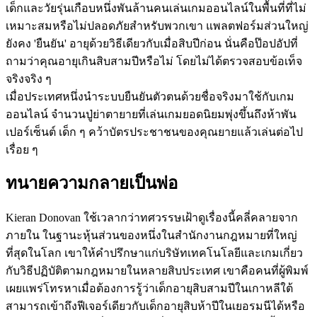
เด็กและวัยรุ่นเกือบหนึ่งพันล้านคนเล่นเกมออนไลน์ในพื้นที่ที่ไม่
เหมาะสมหรือไม่ปลอดภัยสำหรับพวกเขา แพลตฟอร์มส่วนใหญ่
ยังคง 'ยืนยัน' อายุด้วยวิธีเดียวกับเมื่อสิบปีก่อน นั่นคือป๊อปอัปที่
ถามว่าคุณอายุเกินสิบสามปีหรือไม่ โดยไม่ได้ตรวจสอบข้อเท็จ
จริงจริง ๆ
เมื่อประเทศหนึ่งนำระบบยืนยันตัวตนด้วยชื่อจริงมาใช้กับเกม
ออนไลน์ จำนวนปู่ย่าตายายที่เล่นเกมยอดนิยมพุ่งขึ้นถึงห้าพัน
เปอร์เซ็นต์ เด็ก ๆ คว้าบัตรประชาชนของคุณยายแล้วเล่นต่อไป
เรื่อย ๆ
ทนายความกลายเป็นพ่อ
Kieran Donovan ใช้เวลากว่าทศวรรษเฝ้าดูเรื่องนี้คลี่คลายจาก
ภายใน ในฐานะหุ้นส่วนของหนึ่งในสำนักงานกฎหมายที่ใหญ่
ที่สุดในโลก เขาให้คำปรึกษาแก่บริษัทเทคโนโลยีและเกมเกี่ยว
กับวิธีปฏิบัติตามกฎหมายในหลายสิบประเทศ เขาคือคนที่ผู้พิมพ์
เผยแพร่โทรหาเมื่อต้องการรู้ว่าเด็กอายุสิบสามปีในเกาหลีใต้
สามารถเข้าถึงฟีเจอร์เดียวกับเด็กอายุสิบห้าปีในเยอรมนีได้หรือ