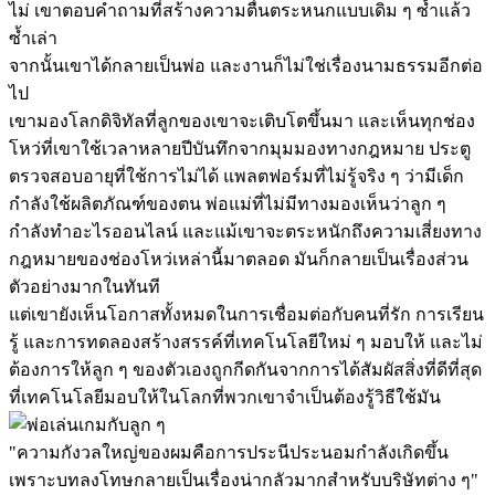
ไม่ เขาตอบคำถามที่สร้างความตื่นตระหนกแบบเดิม ๆ ซ้ำแล้ว
ซ้ำเล่า
จากนั้นเขาได้กลายเป็นพ่อ และงานก็ไม่ใช่เรื่องนามธรรมอีกต่อ
ไป
เขามองโลกดิจิทัลที่ลูกของเขาจะเติบโตขึ้นมา และเห็นทุกช่อง
โหว่ที่เขาใช้เวลาหลายปีบันทึกจากมุมมองทางกฎหมาย ประตู
ตรวจสอบอายุที่ใช้การไม่ได้ แพลตฟอร์มที่ไม่รู้จริง ๆ ว่ามีเด็ก
กำลังใช้ผลิตภัณฑ์ของตน พ่อแม่ที่ไม่มีทางมองเห็นว่าลูก ๆ 
กำลังทำอะไรออนไลน์ และแม้เขาจะตระหนักถึงความเสี่ยงทาง
กฎหมายของช่องโหว่เหล่านี้มาตลอด มันก็กลายเป็นเรื่องส่วน
ตัวอย่างมากในทันที
แต่เขายังเห็นโอกาสทั้งหมดในการเชื่อมต่อกับคนที่รัก การเรียน
รู้ และการทดลองสร้างสรรค์ที่เทคโนโลยีใหม่ ๆ มอบให้ และไม่
ต้องการให้ลูก ๆ ของตัวเองถูกกีดกันจากการได้สัมผัสสิ่งที่ดีที่สุด
ที่เทคโนโลยีมอบให้ในโลกที่พวกเขาจำเป็นต้องรู้วิธีใช้มัน
"ความกังวลใหญ่ของผมคือการประนีประนอมกำลังเกิดขึ้น
เพราะบทลงโทษกลายเป็นเรื่องน่ากลัวมากสำหรับบริษัทต่าง ๆ" 