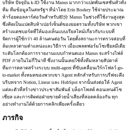
บริษัท ปัจจุบัน k-ID ใช้งาน Manus มากกว่าแปดพันเซสชันทั่วทั้ง
ทีม ทีมข้อมูลในสหรัฐฯ ที่นำโดย Erin Bookey ใช้จ่ายประมาณ
ห้าร้อยดอลลาร์ต่อวันสำหรับ积分 Manus ในช่วงที่ใช้งานสูงสุด 
ซึ่งคิดเป็นแปดสิบห้าเปอร์เซ็นต์ของยอดรวมทั้งบริษัท พวกเขา
สร้างแดชบอร์ดที่ให้มองเห็นแบบเรียลไทม์เกี่ยวกับระบบที่
จัดการผู้ใช้กว่า 40 ล้านคนต่อวัน โดยตั้งสถานะการตรวจสอบที่
ล้มเหลวตามตำแหน่งและวิธีการ เมื่อแพลตฟอร์มโซเชียลมีเดีย
ระดับโลกต้องการรายงานแบบกำหนดเอง Manus จะสร้างไฟล์ 
PDF ภายในไม่กี่วินาที ซึ่งงานนั้นเคยใช้ทั้งทีมหลายสัปดาห์
ทีมการตลาดสร้างระบบ multi-agent ที่ขับเคลื่อนเวิร์กโฟลว์ go-
to-market ทั้งหมดของพวกเขา Agent หลักสำหรับการบรีฟจะดึง
บริบทจาก Notion, Linear และ HubSpot จากนั้นส่งต่อให้ Agent 
แต่ละตัวที่สร้างข่าวประชาสัมพันธ์ บล็อกโพสต์ คอนเทนต์โซ
เชียล และการติดต่อฝ่ายขายด้วยน้ำเสียงที่สอดคล้องกัน ทุก
อย่างทำงานได้ด้วยการคลิกเพียงครั้งเดียว
ภารกิจ