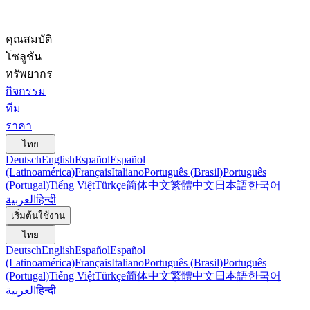
คุณสมบัติ
โซลูชัน
ทรัพยากร
กิจกรรม
ทีม
ราคา
ไทย
Deutsch
English
Español
Español
(Latinoamérica)
Français
Italiano
Português (Brasil)
Português
(Portugal)
Tiếng Việt
Türkçe
简体中文
繁體中文
日本語
한국어
العربية
हिन्दी
เริ่มต้นใช้งาน
ไทย
Deutsch
English
Español
Español
(Latinoamérica)
Français
Italiano
Português (Brasil)
Português
(Portugal)
Tiếng Việt
Türkçe
简体中文
繁體中文
日本語
한국어
العربية
हिन्दी