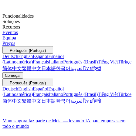
Funcionalidades
Soluções
Recursos
Eventos
Equipa
Preços
Português (Portugal)
Deutsch
English
Español
Español
(Latinoamérica)
Français
Italiano
Português (Brasil)
Tiếng Việt
Türkçe
简体中文
繁體中文
日本語
한국어
العربية
ไทย
हिन्दी
Começar
Português (Portugal)
Deutsch
English
Español
Español
(Latinoamérica)
Français
Italiano
Português (Brasil)
Tiếng Việt
Türkçe
简体中文
繁體中文
日本語
한국어
العربية
ไทย
हिन्दी
Manus agora faz parte de Meta — levando IA para empresas em
todo o mundo