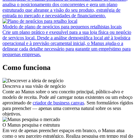
analisa o posicionamento dos concorrentes e gera um plano
estruturado que abrange a visão do seu produto, estratégia de
entrada no mercado e necessidades de financiamento.
Modelo de plano de negócios para pequenos retalhistas locais
Crie um plano prático e exequível para a sua loja física ou negócio
de serviços local. Desde a análise demográfica local até à logística
operacional e à previsão orçamental inicial, o Manus ajuda-o a
delinear cada detalhe necessário para garantir um empréstimo para
pequenas empresas.
Como funciona
Descreva a sua visão de negócio
Conte ao Manus sobre o seu conceito principal, público-alvo e
modelo de receita. Pode até carregar notas existentes ou um esboço
aproximado de
criador de business canvas
. Sem formulários rígidos
para preencher — apenas uma conversa natural sobre os seus
objetivos.
O Manus pesquisa e estrutura
Em vez de apenas preencher espaços em branco, o Manus atua
como o seu parceiro estratégico. Realiza pesquisa em tempo real do