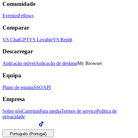
Comunidade
Eventos
Fellows
Comparar
VS ChatGPT
VS Lovable
VS Replit
Descarregar
Aplicação móvel
Aplicação de desktop
My Browser
Equipa
Plano de equipa
SSO
API
Empresa
Sobre nós
Carreiras
Para media
Termos de serviço
Política de
privacidade
Português (Portugal)