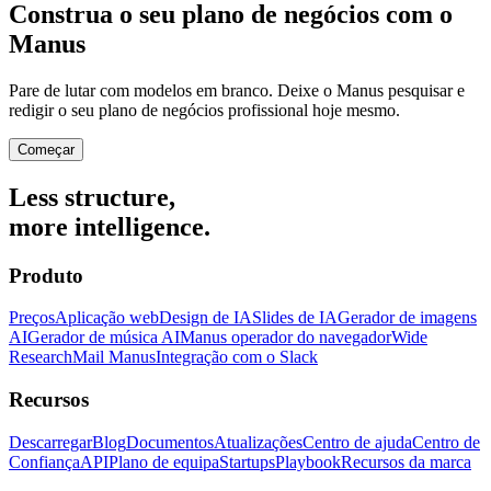
Construa o seu plano de negócios com o
Manus
Pare de lutar com modelos em branco. Deixe o Manus pesquisar e
redigir o seu plano de negócios profissional hoje mesmo.
Começar
Less structure,
more intelligence.
Produto
Preços
Aplicação web
Design de IA
Slides de IA
Gerador de imagens
AI
Gerador de música AI
Manus operador do navegador
Wide
Research
Mail Manus
Integração com o Slack
Recursos
Descarregar
Blog
Documentos
Atualizações
Centro de ajuda
Centro de
Confiança
API
Plano de equipa
Startups
Playbook
Recursos da marca