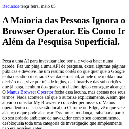
Recursos
·
terça-feira, maio 05
A Maioria das Pessoas Ignora o
Browser Operator. Eis Como Ir
Além da Pesquisa Superficial.
Peça a uma AI para investigar algo por si e veja-a bater numa 
parede. Faz um ping a uma API de pesquisa, extrai algumas páginas 
públicas e devolve-lhe um resumo cortês do que quer que o Google 
tenha decidido mostrar. O verdadeiro sinal, aquele que molda uma 
decisão real, vive por trás de logins, dashboards e das subscrições 
que já paga, nenhum dos quais um chatbot típico consegue alcançar.
O 
Manus Browser Operator
 fecha essa lacuna, mas apenas nos seus 
termos. Nada acontece até que o autorize explicitamente. Assim que 
ativar o conector My Browser e conceder permissão, o Manus 
opera dentro da sua sessão local do Chrome ou Edge, vê o que vê e 
alcança o que pode alcançar. Essa única mudança, trabalhar a partir 
do seu próprio ambiente de navegador com o seu consentimento, 
desbloqueia toda uma categoria de investigação que simplesmente 
não era possível antes.