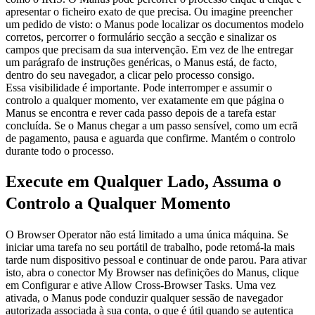
apresentar o ficheiro exato de que precisa. Ou imagine preencher 
um pedido de visto: o Manus pode localizar os documentos modelo 
corretos, percorrer o formulário secção a secção e sinalizar os 
campos que precisam da sua intervenção. Em vez de lhe entregar 
um parágrafo de instruções genéricas, o Manus está, de facto, 
dentro do seu navegador, a clicar pelo processo consigo.
Essa visibilidade é importante. Pode interromper e assumir o 
controlo a qualquer momento, ver exatamente em que página o 
Manus se encontra e rever cada passo depois de a tarefa estar 
concluída. Se o Manus chegar a um passo sensível, como um ecrã 
de pagamento, pausa e aguarda que confirme. Mantém o controlo 
durante todo o processo.
Execute em Qualquer Lado, Assuma o 
Controlo a Qualquer Momento
O Browser Operator não está limitado a uma única máquina. Se 
iniciar uma tarefa no seu portátil de trabalho, pode retomá-la mais 
tarde num dispositivo pessoal e continuar de onde parou. Para ativar 
isto, abra o conector My Browser nas definições do Manus, clique 
em Configurar e ative Allow Cross-Browser Tasks. Uma vez 
ativada, o Manus pode conduzir qualquer sessão de navegador 
autorizada associada à sua conta, o que é útil quando se autentica 