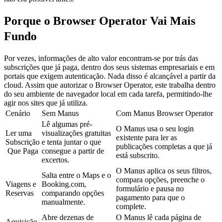
Porque o Browser Operator Vai Mais 
Fundo
Por vezes, informações de alto valor encontram-se por trás das 
subscrições que já paga, dentro dos seus sistemas empresariais e em 
portais que exigem autenticação. Nada disso é alcançável a partir da 
cloud. Assim que autorizar o Browser Operator, este trabalha dentro 
do seu ambiente de navegador local em cada tarefa, permitindo-lhe 
agir nos sites que já utiliza.
Cenário
Sem Manus
Com Manus Browser Operator
Lê algumas pré-
O Manus usa o seu login 
Ler uma 
visualizações gratuitas 
existente para ler as 
Subscrição
e tenta juntar o que 
publicações completas a que já 
 Que Paga
consegue a partir de 
está subscrito.
excertos.
O Manus aplica os seus filtros, 
Salta entre o Maps e o 
compara opções, preenche o 
Viagens e 
Booking.com, 
formulário e pausa no 
Reservas
comparando opções 
pagamento para que o 
manualmente.
complete.
Abre dezenas de 
O Manus lê cada página de 
Aquisição 