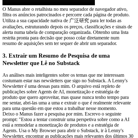
O Manus abre o retalhista no meu separador de navegador ativo, 
filtra os anúncios patrocinados e percorre cada página de produto. 
Utiliza a sua capacidade nativa de 广泛研究 para ler todas as 
avaliações, estruturando depois os preços, classificações e sinais de 
alerta numa tabela de comparação organizada. Obtenho uma lista 
restrita pronta para decisão que posso colar diretamente num 
resumo de aquisições sem ter sequer de abrir um separador.
3. Extrair um Resumo de Pesquisa de uma 
Newsletter que Lê no Substack
As análises mais inteligentes sobre os temas que me interessam 
costumam estar nas newsletters que sigo no Substack. A Lenny's 
Newsletter é uma dessas para mim. O arquivo está repleto de 
publicações sobre Agents de AI, monetização e estratégia de 
produto que quero aproveitar, mas quase nunca tenho tempo para 
me sentar, abri-las uma a uma e extrair o que é realmente relevante 
para uma questão em que estou a trabalhar nesse momento.
Deixo o Manus fazer a pesquisa por mim. Escrevo o seguinte 
prompt: "Estou a tentar construir uma perspetiva sobre como a AI 
está a remodelar a monetização de produtos e a estratégia de 
Agents. Usa o My Browser para abrir o Substack, ir à Lenny's 
Newsletter, encontrar as publicações mais relevantes dos últimos 30 