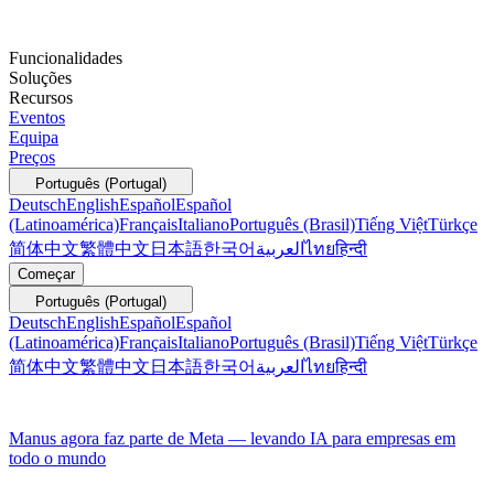
Funcionalidades
Soluções
Recursos
Eventos
Equipa
Preços
Português (Portugal)
Deutsch
English
Español
Español
(Latinoamérica)
Français
Italiano
Português (Brasil)
Tiếng Việt
Türkçe
简体中文
繁體中文
日本語
한국어
العربية
ไทย
हिन्दी
Começar
Português (Portugal)
Deutsch
English
Español
Español
(Latinoamérica)
Français
Italiano
Português (Brasil)
Tiếng Việt
Türkçe
简体中文
繁體中文
日本語
한국어
العربية
ไทย
हिन्दी
Manus agora faz parte de Meta — levando IA para empresas em
todo o mundo