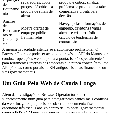
separadores, copia 
produto e crítica, sinaliza 
de 
preços e lê críticas à 
problemas e produz uma tabela 
Equipame
procura de sinais de 
comparativa pronta para 
nto
alerta.
decisão.
Análise 
Navega pelas informações de 
de 
Mostra ofertas de 
emprego, categoriza vagas 
Recrutame
emprego públicas 
abertas e cria uma folha de 
nto da 
fragmentadas.
cálculo de tendências de 
Concorrên
contratação.
cia
A mesma capacidade estende-se à automação profissional. O 
Browser Operator pode ser acionado através da API do Manus para 
conduzir operações web de ponta a ponta. Isto é especialmente útil 
para ferramentas internas das empresas que nunca construíram uma 
API pública, como portais de RH antigos, sistemas financeiros ou 
sites governamentais.
Um Guia Pela Web de Cauda Longa
Além da investigação, o Browser Operator tornou-se 
silenciosamente num guia para navegar pelos cantos mais confusos 
da web. Imagine que precisa de obter um documento fiscal 
escondido três menus abaixo dentro de um portal governamental 
como o IRIS. O Manus pode percorrer o processo clique a clique e 