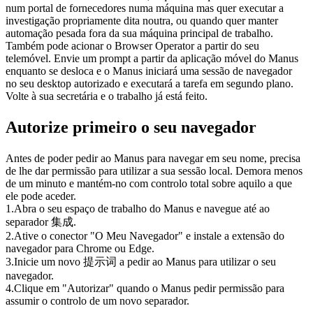
num portal de fornecedores numa máquina mas quer executar a 
investigação propriamente dita noutra, ou quando quer manter 
automação pesada fora da sua máquina principal de trabalho.
Também pode acionar o Browser Operator a partir do seu 
telemóvel. Envie um prompt a partir da aplicação móvel do Manus 
enquanto se desloca e o Manus iniciará uma sessão de navegador 
no seu desktop autorizado e executará a tarefa em segundo plano. 
Volte à sua secretária e o trabalho já está feito.
Autorize primeiro o seu navegador
Antes de poder pedir ao Manus para navegar em seu nome, precisa 
de lhe dar permissão para utilizar a sua sessão local. Demora menos 
de um minuto e mantém-no com controlo total sobre aquilo a que 
ele pode aceder.
1
.
Abra o seu espaço de trabalho do Manus e navegue até ao 
separador 集成.
2
.
Ative o conector "O Meu Navegador" e instale a extensão do 
navegador para Chrome ou Edge.
3
.
Inicie um novo 提示词 a pedir ao Manus para utilizar o seu 
navegador.
4
.
Clique em "Autorizar" quando o Manus pedir permissão para 
assumir o controlo de um novo separador.