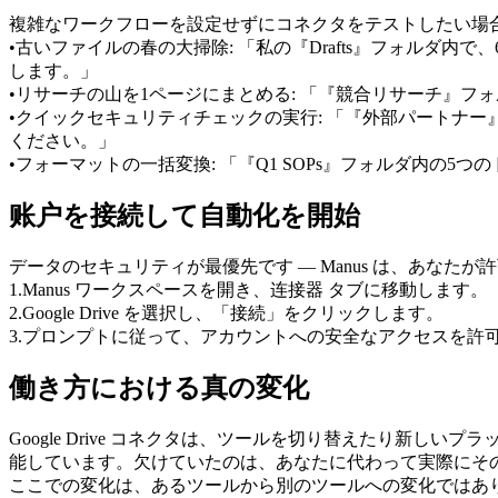
複雑なワークフローを設定せずにコネクタをテストしたい場合は
•
古いファイルの春の大掃除:
 「私の『Drafts』フォルダ内
します。」
•
リサーチの山を1ページにまとめる:
 「『競合リサーチ』フ
•
クイックセキュリティチェックの実行:
 「『外部パートナ
ください。」
•
フォーマットの一括変換:
 「『Q1 SOPs』フォルダ内の5
账户を接続して自動化を開始
データのセキュリティが最優先です — Manus は、あな
1
.
Manus ワークスペースを開き、连接器 タブに移動します。
2
.
Google Drive を選択し、「接続」をクリックします。
3
.
プロンプトに従って、アカウントへの安全なアクセスを許
働き方における真の変化
Google Drive コネクタは、ツールを切り替えたり新しいプラッ
能しています。欠けていたのは、あなたに代わって実際にそ
ここでの変化は、あるツールから別のツールへの変化ではあ