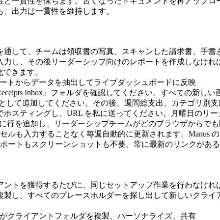
一貫性を保ちます。古くなったドキュメントを再アップロードす
も、出力は一貫性を維持します。
通して、チームは領収書の写真、スキャンした請求書、手書きの在
入力し、その後リーダーシップ向けのレポートを作成しなけれ
化できます。
ceipts Inbox』フォルダを確認してください。すべての新
Sheet に新しい行として追加してください。その後、週間総支出、カ
ホスティングし、URL を私に送ってください。月曜日のリ
heet に行を追加し、リーダーシップチームがどのブラウザか
セルも入力することなく毎週自動的に更新されます。Manus
スポートもスクリーンショットも不要、常に最新のリンクがあ
ントを獲得するたびに、同じセットアップ作業を行わなければ
複製し、すべてのプレースホルダーを探し出して新しいクライ