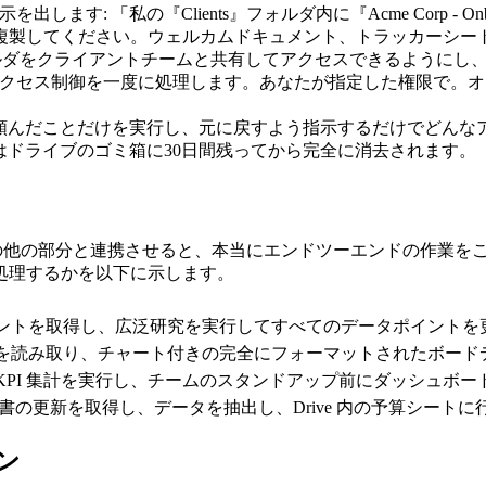
します: 「私の『Clients』フォルダ内に『Acme Corp -
ートをそこに複製してください。ウェルカムドキュメント、トラッカーシート
フォルダをクライアントチームと共有してアクセスできるように
、アクセス制御を一度に処理します。あなたが指定した権限で。
たが頼んだことだけを実行し、元に戻すよう指示するだけでどん
のはドライブのゴミ箱に30日間残ってから完全に消去されます。
ックの他の部分と連携させると、本当にエンドツーエンドの作業をこなせ
処理するかを以下に示します。
ドキュメントを取得し、広泛研究を実行してすべてのデータポイントを更新
業績シートを読み取り、チャート付きの完全にフォーマットされたボード
次 KPI 集計を実行し、チームのスタンドアップ前にダッシュボ
書の更新を取得し、データを抽出し、Drive 内の予算シートに行を
ン