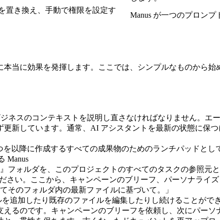
を置き換え、手動で権限を設定す
Manus が一つのプロ
本当に効果を発揮します。ここでは、シンプルなものから始め
にビジネスのコンテキストを説明し直さなければなりません。エ
更新しています。通常、AI アシスタントを最新の状態に保
ひとつを以降に作成するすべての成果物のためのランチパッドとし
mpaign Strategy』フォルダを、このプロジェクトのすべてのタ
 を読み込んでください。ここから、キャンペーンのブリーフ、パーソ
べてそのフォルダ内の最新ファイルに基づいて。」
ァイルを追加したり既存のファイルを編集したりし続けることができ
支えるのです。キャンペーンのブリーフを依頼し、次にパーソ