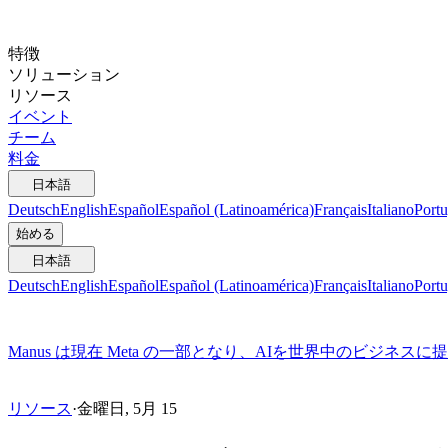
特徴
ソリューション
リソース
イベント
チーム
料金
日本語
Deutsch
English
Español
Español (Latinoamérica)
Français
Italiano
Portu
始める
日本語
Deutsch
English
Español
Español (Latinoamérica)
Français
Italiano
Portu
Manus は現在 Meta の一部となり、AIを世界中のビジネス
リソース
·
金曜日, 5月 15