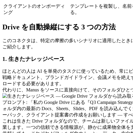
クライアントのオンボーディ
テンプレートを複製し、名前
ング
る。
Drive を自動操縦にする 3 つの方法
このコネクタは、特定の摩擦の多いシナリオに適用したときに
ご紹介します。
1. 生きたナレッジベース
ほとんどの人は AI を単発のタスクに使っているため、常
戦略ドキュメント、ブランドガイドライン、会議メモを絶えず
ロードする必要があります。
代わりに、Manus をソースに直接向けて、そのフォルダ
プロンプト:
 「私の Google Drive にある『Q3 Ca
ォルダ内の最新の Docs、Sheets、Slides、PDF
ーパック、クライアント提案書の作成をお願いします — す
これは生きた Drive フォルダなので、チームは新しいフ
業します。一つの信頼できる情報源が、静かに成果物全体を