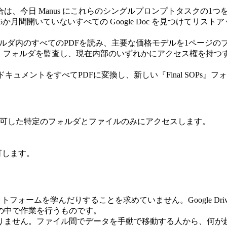
、今日 Manus にこれらのシングルプロンプトタスクの1つ
で、6か月間開いていないすべての Google Doc を見つけ
ォルダ内のすべてのPDFを読み、主要な価格モデルを1ページの
ー』フォルダを監査し、現在内部のいずれかにアクセス権を持つ
つのドキュメントをすべてPDFに変換し、新しい『Final SOPs
たが許可した特定のフォルダとファイルのみにアクセスします。
可します。
トフォームを学んだりすることを求めていません。Google Drive 
の中で作業を行うものです。
りません。ファイル間でデータを手動で移動する人から、何が