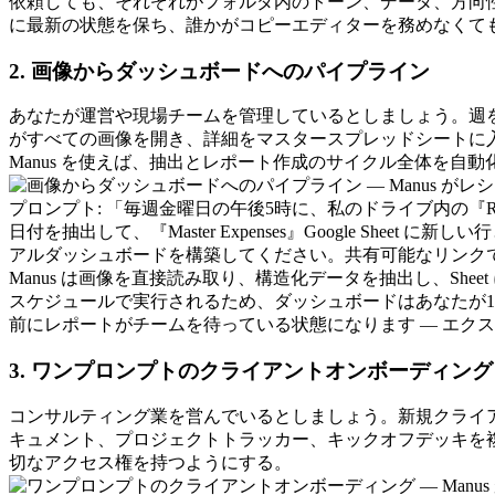
依頼しても、それぞれがフォルダ内のトーン、データ、方向性と
に最新の状態を保ち、誰かがコピーエディターを務めなくて
2. 画像からダッシュボードへのパイプライン
あなたが運営や現場チームを管理しているとしましょう。週を
がすべての画像を開き、詳細をマスタースプレッドシートに
Manus を使えば、抽出とレポート作成のサイクル全体を自動
プロンプト:
 「毎週金曜日の午後5時に、私のドライブ内の『Re
日付を抽出して、『Master Expenses』Google 
アルダッシュボードを構築してください。共有可能なリンクで
Manus は画像を直接読み取り、構造化データを抽出し、S
スケジュールで実行されるため、ダッシュボードはあなたが1
前にレポートがチームを待っている状態になります — エク
3. ワンプロンプトのクライアントオンボーディング
コンサルティング業を営んでいるとしましょう。新規クライア
キュメント、プロジェクトトラッカー、キックオフデッキを
切なアクセス権を持つようにする。