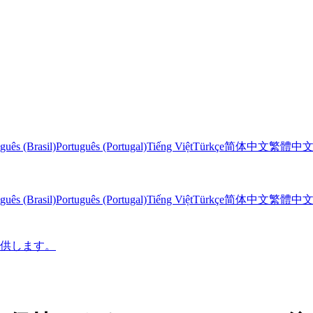
guês (Brasil)
Português (Portugal)
Tiếng Việt
Türkçe
简体中文
繁體中
guês (Brasil)
Português (Portugal)
Tiếng Việt
Türkçe
简体中文
繁體中
に提供します。