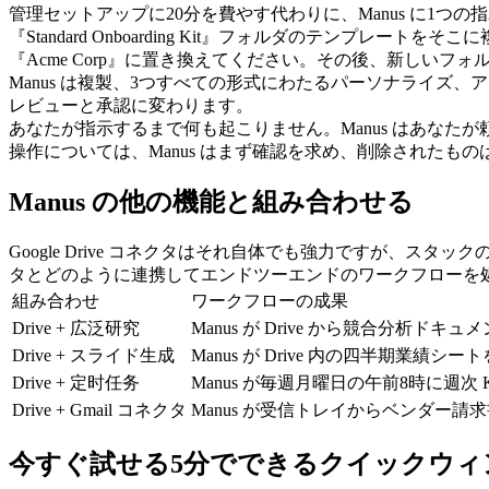
管理セットアップに20分を費やす代わりに、Manus に1つの指示を出
『Standard Onboarding Kit』フォルダのテンプレ
『Acme Corp』に置き換えてください。その後、新しい
Manus は複製、3つすべての形式にわたるパーソナライズ
レビューと承認に変わります。
あなたが指示するまで何も起こりません。Manus はあな
操作については、Manus はまず確認を求め、削除されたも
Manus の他の機能と組み合わせる
Google Drive コネクタはそれ自体でも強力ですが、スタ
タとどのように連携してエンドツーエンドのワークフローを
組み合わせ
ワークフローの成果
Drive + 広泛研究
Manus が Drive から競合分析
Drive + スライド生成
Manus が Drive 内の四半期
Drive + 定时任务
Manus が毎週月曜日の午前8時に週
Drive + Gmail コネクタ
Manus が受信トレイからベンダー請求
今すぐ試せる5分でできるクイックウィ