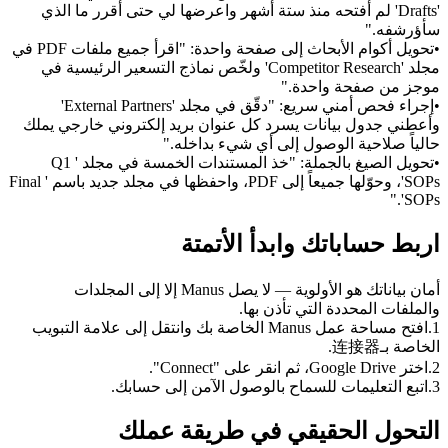
'Drafts' لم أفتحه منذ ستة أشهر واعرضها لي حتى أقرر ما الذي 
سأؤرشفه."
•
تحويل أكوام الأبحاث إلى صفحة واحدة:
 "اقرأ جميع ملفات PDF في 
مجلد 'Competitor Research' ولخّص نماذج التسعير الرئيسية في 
موجز من صفحة واحدة."
•
إجراء فحص أمني سريع:
 "دقّق في مجلد 'External Partners' 
وأعطني جدول بيانات يسرد كل عنوان بريد إلكتروني خارجي يملك 
حالياً صلاحية الوصول إلى أي شيء بداخله."
•
تحويل الصيغ بالجملة:
 "خذ المستندات الخمسة في مجلد 'Q1 
SOPs'، وحوّلها جميعاً إلى PDF، واحفظها في مجلد جديد باسم 'Final 
SOPs'."
اربط حساباتك وابدأ الأتمتة
أمان بياناتك هو الأولوية — لا يصل Manus إلا إلى المجلدات 
والملفات المحددة التي تأذن بها.
1
.
افتح مساحة عمل Manus الخاصة بك وانتقل إلى علامة التبويب 
الخاصة بـ连接器.
2
.
اختر Google Drive، ثم انقر على "Connect".
3
.
اتبع التعليمات للسماح بالوصول الآمن إلى حسابك.
التحول الحقيقي في طريقة عملك