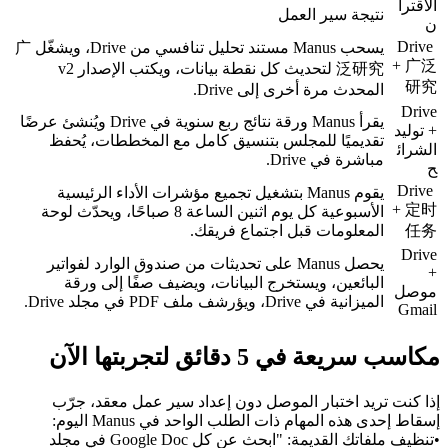
الاقترا
نتيجة سير العمل
ن
Drive 
يسحب Manus مستند تحليل تنافسي من Drive، ويشغّل 广
+ 广泛
泛研究 لتحديث كل نقطة بيانات، ويكتب الإصدار v2 
研究
المحدث مرة أخرى إلى Drive.
Drive 
يقرأ Manus ورقة نتائج ربع سنوية في Drive ويُنشئ عرضًا 
+ توليد 
تقديميًا للمجلس بتنسيق كامل مع المخططات، يُحفظ 
الشرائ
مباشرة في Drive.
ح
Drive 
يقوم Manus بتشغيل تجميع مؤشرات الأداء الرئيسية 
+ 定时
الأسبوعية كل يوم اثنين الساعة 8 صباحًا، ويحدّث لوحة 
任务
المعلومات قبل اجتماع فريقك.
Drive 
يحصل Manus على تحديثات من صندوق الوارد لفواتير 
+ 
البائعين، ويستخرج البيانات، ويضيف صفًا إلى ورقة 
موصل 
الميزانية في Drive، ويؤرشف ملف PDF في مجلد Drive.
Gmail
مكاسب سريعة في 5 دقائق لتجربتها الآن
إذا كنت تريد اختبار الموصل دون إعداد سير عمل معقد، جرّب 
إسقاط إحدى هذه المهام ذات الطلب الواحد في Manus اليوم:
•
تنظيف ملفاتك القديمة:
 "ابحث عن كل Google Doc في مجلد 