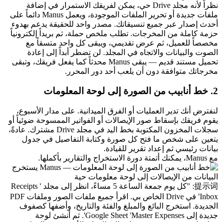
نظراً لأنه مجلد Drive حي، يمكن لفريقك الاستمرار في إضافة 
ملفات جديدة أو تحرير الملفات الموجودة، ويعمل Manus دائماً على 
أحدث إصدار عبر جميع تنسيقاتك. مصدر واحد للحقيقة يدعم بهدوء 
حزمة كاملة من المخرجات. تطلب ملخص حملة، ثم بريداً إلكترونياً 
مخصصاً للعميل، ثم عرض تقديمي، ويبقى كل واحد متسقاً مع 
الصوت والبيانات والاتجاه في المجلد. لن تضطر أبداً إلى إعادة 
تحميل مستند قديم — يبقى Manus محدثاً كما يفعل فريقك، وتبقى 
مخرجاتك متوافقة دون أن يلعب أحد دور المحرر.
2. خط أنابيب من الصورة إلى لوحة المعلومات
لنفترض أنك تدير العمليات أو الفرق الميدانية. على مدار الأسبوع، 
يقوم فريقك بإسقاط صور الإيصالات أو الفواتير الممسوحة ضوئياً أو 
سجلات المخزون المكتوبة بخط اليد في مجلد Drive مشترك. عادةً، 
يتعين على شخص ما فتح كل صورة وكتابة التفاصيل في جدول 
بيانات رئيسي ثم إعداد تقرير للقيادة.
مع Manus، يمكنك أتمتة دورة الاستخراج والتقارير بأكملها.
提示词:
 "كل يوم جمعة الساعة 5 مساءً، انظر إلى مجلد 'Receipts 
Inbox' في Drive الخاص بي. اقرأ جميع ملفات الصور وملفات PDF 
الجديدة. استخرج البائع والمبلغ والفئة والتاريخ، وأضفها كصفوف 
جديدة إلى Google Sheet 'Master Expenses'. ثم أنشئ لوحة 