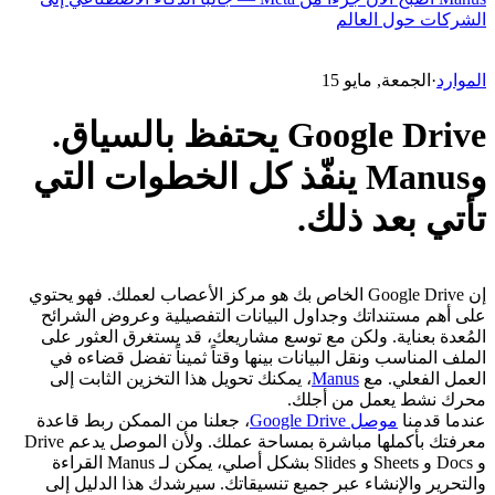
الشركات حول العالم
الموارد
·
الجمعة, مايو 15
Google Drive يحتفظ بالسياق.
وManus ينفّذ كل الخطوات التي
تأتي بعد ذلك.
إن Google Drive الخاص بك هو مركز الأعصاب لعملك. فهو يحتوي 
على أهم مستنداتك وجداول البيانات التفصيلية وعروض الشرائح 
المُعدة بعناية. ولكن مع توسع مشاريعك، قد يستغرق العثور على 
الملف المناسب ونقل البيانات بينها وقتاً ثميناً تفضل قضاءه في 
العمل الفعلي. مع 
Manus
، يمكنك تحويل هذا التخزين الثابت إلى 
محرك نشط يعمل من أجلك.
عندما قدمنا 
موصل Google Drive
، جعلنا من الممكن ربط قاعدة 
معرفتك بأكملها مباشرة بمساحة عملك. ولأن الموصل يدعم Drive 
و Docs و Sheets و Slides بشكل أصلي، يمكن لـ Manus القراءة 
والتحرير والإنشاء عبر جميع تنسيقاتك. سيرشدك هذا الدليل إلى 