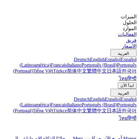
الميزات
الحلول
الموارد
الفعاليات
فريق
الأسعار
العربية
Deutsch
English
Español
Español
(Latinoamérica)
Français
Italiano
Português (Brasil)
Português
(Portugal)
Tiếng Việt
Türkçe
简体中文
繁體中文
日本語
한국어
ไทย
हिन्दी
ابدأ الآن
العربية
Deutsch
English
Español
Español
(Latinoamérica)
Français
Italiano
Português (Brasil)
Português
(Portugal)
Tiếng Việt
Türkçe
简体中文
繁體中文
日本語
한국어
ไทย
हिन्दी
Manus أصبح الآن جزءًا من Meta — جالبًا الذكاء الاصطناعي إلى