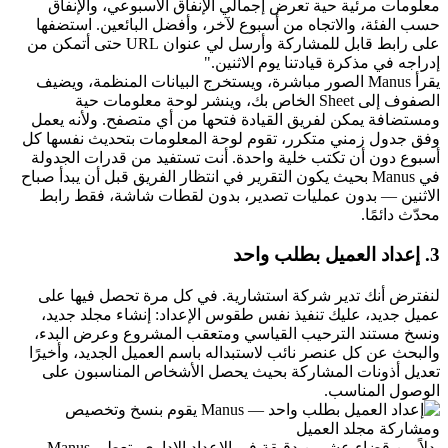
معلومات مرئية حية تعرض إجمالي الإنفاق الأسبوعي، والإنفاق 
حسب الفئة، والاتجاه من أسبوع لآخر، وأفضل البائعين. استضفها 
على رابط قابل للمشاركة وأرسل لي عنوان URL حتى أتمكن من 
إدراجه في مذكرة قيادتنا يوم الاثنين."
يقرأ Manus الصور مباشرة، ويستخرج البيانات المنظمة، ويضيف 
الصفوف إلى Sheet الخاص بك، وينشر لوحة معلومات حية 
ومستضافة يمكن لفريق القيادة فتحها من أي متصفح. ولأنه يعمل 
وفق جدول زمني متكرر، تقوم لوحة المعلومات بتحديث نفسها كل 
أسبوع دون أن تكتب خلية واحدة. أنت تستفيد من قدرات الجدولة 
في Manus بحيث يكون التقرير في انتظار الفريق قبل أن يبدأ صباح 
الاثنين — بدون عمليات تصدير، بدون لقطات شاشة، فقط رابط 
محدّث دائمًا.
3. إعداد العميل بطلب واحد
لنفترض أنك تدير شركة استشارية. في كل مرة تحصل فيها على 
عميل جديد، عليك تنفيذ نفس طقوس الإعداد: إنشاء مجلد جديد، 
ونسخ مستند الترحيب القياسي ومتعقب المشروع وعرض البدء، 
والبحث عن كل عنصر نائب لاستبداله باسم العميل الجديد، وأخيرًا 
تعديل أذونات المشاركة بحيث يحصل الأشخاص المناسبون على 
الوصول المناسب.
بدلاً من قضاء عشرين دقيقة في الإعداد الإداري، تعطي Manus 