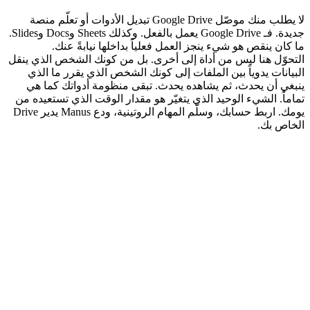
لا يطلب منك موصّل Google Drive تبديل الأدوات أو تعلّم منصة 
جديدة. فـ Google Drive يعمل بالفعل. وكذلك Sheets وDocs وSlides. 
ما كان ينقص هو شيء ينجز العمل فعلياً بداخلها نيابةً عنك.
التحوّل هنا ليس من أداة إلى أخرى. بل من كونك الشخص الذي ينقل 
البيانات يدوياً بين الملفات إلى كونك الشخص الذي يقرر ما الذي 
ينبغي أن يحدث، ثم يشاهده يحدث. تبقى منظومة أدواتك كما هي 
تماماً. الشيء الوحيد الذي يتغيّر هو مقدار الوقت الذي تستعيده من 
يومك. اربط حسابك، وسلّم المهام الروتينية، ودع Manus يدير Drive 
الخاص بك.