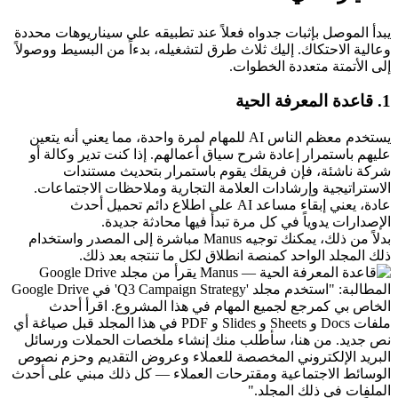
يبدأ الموصل بإثبات جدواه فعلاً عند تطبيقه على سيناريوهات محددة 
وعالية الاحتكاك. إليك ثلاث طرق لتشغيله، بدءاً من البسيط ووصولاً 
إلى الأتمتة متعددة الخطوات.
1. قاعدة المعرفة الحية
يستخدم معظم الناس AI للمهام لمرة واحدة، مما يعني أنه يتعين 
عليهم باستمرار إعادة شرح سياق أعمالهم. إذا كنت تدير وكالة أو 
شركة ناشئة، فإن فريقك يقوم باستمرار بتحديث مستندات 
الاستراتيجية وإرشادات العلامة التجارية وملاحظات الاجتماعات. 
عادة، يعني إبقاء مساعد AI على اطلاع دائم تحميل أحدث 
الإصدارات يدوياً في كل مرة تبدأ فيها محادثة جديدة.
بدلاً من ذلك، يمكنك توجيه Manus مباشرة إلى المصدر واستخدام 
ذلك المجلد الواحد كمنصة انطلاق لكل ما تنتجه بعد ذلك.
المطالبة:
 "استخدم مجلد 'Q3 Campaign Strategy' في Google Drive 
الخاص بي كمرجع لجميع المهام في هذا المشروع. اقرأ أحدث 
ملفات Docs و Sheets و Slides و PDF في هذا المجلد قبل صياغة أي 
نص جديد. من هنا، سأطلب منك إنشاء ملخصات الحملات ورسائل 
البريد الإلكتروني المخصصة للعملاء وعروض التقديم وحزم نصوص 
الوسائط الاجتماعية ومقترحات العملاء — كل ذلك مبني على أحدث 
الملفات في ذلك المجلد."