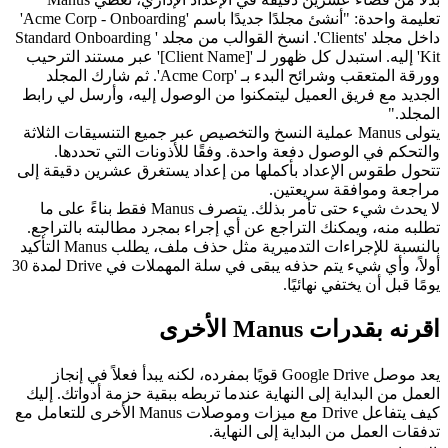
تعليمة واحدة: "أنشئ مجلدًا جديدًا باسم 'Acme Corp - Onboarding' 
داخل مجلد 'Clients'. انسخ القوالب من مجلد 'Standard Onboarding 
Kit' إليه. استبدل كل ظهور لـ '[Client Name]' عبر مستند الترحيب 
وورقة المتعقب وشرائح البدء بـ 'Acme Corp'. ثم شارك المجلد 
الجديد مع فريق العميل ليتمكنوا من الوصول إليه، وأرسل لي رابط 
المجلد."
يتولى Manus عملية النسخ والتخصيص عبر جميع التنسيقات الثلاثة 
والتحكم في الوصول دفعة واحدة. وفقًا للأذونات التي تحددها. 
تتحول طقوس الإعداد بأكملها من إعداد يستغرق عشرين دقيقة إلى 
مراجعة وموافقة سريعتين.
لا يحدث شيء حتى تأمر بذلك. يتصرف Manus فقط بناءً على ما 
تطلبه منه، ويمكنك التراجع عن أي إجراء بمجرد مطالبته بالتراجع. 
بالنسبة للإجراءات التدميرية مثل حذف ملف، يطلب Manus التأكيد 
أولاً، وأي شيء يتم حذفه يبقى في سلة المهملات في Drive لمدة 30 
يومًا قبل أن يختفي نهائيًا.
اقرنه بقدرات Manus الأخرى
يعد موصل Google Drive قويًا بمفرده، لكنه يبدأ فعلاً في إنجاز 
العمل من البداية إلى النهاية عندما تربطه ببقية حزمة أدواتك. إليك 
كيف يتفاعل Drive مع ميزات وموصلات Manus الأخرى للتعامل مع 
تدفقات العمل من البداية إلى النهاية.