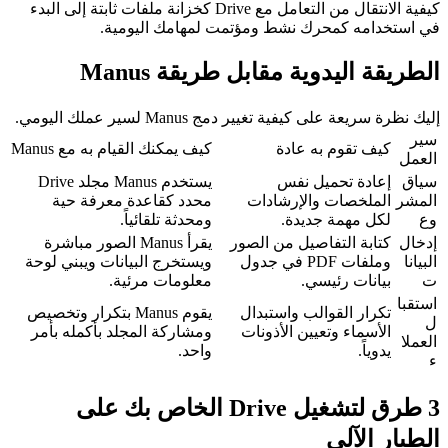
كيفية الانتقال من التعامل مع Drive كخزانة ملفات ثابتة إلى البدء 
في استخدامه كمحرك نشط ومؤتمت لمهامك اليومية.
الطريقة اليدوية مقابل طريقة Manus
إليك نظرة سريعة على كيفية تغيير دمج Manus لسير عملك اليومي.
سير 
كيف تقوم به عادة
كيف يمكنك القيام به مع Manus
العمل
سياق 
إعادة تحميل نفس 
يستخدم Manus مجلد Drive 
المشر
الملخصات والإرشادات 
محدد كقاعدة معرفة حية 
وع
لكل مهمة جديدة.
ومحدثة تلقائياً.
إدخال 
كتابة التفاصيل من الصور 
يقرأ Manus الصور مباشرة 
البيانا
وملفات PDF في جدول 
ويستخرج البيانات ويبني لوحة 
ت
بيانات رئيسي.
معلومات مرئية.
استقبا
تكرار القوالب واستبدال 
يقوم Manus بتكرار وتخصيص 
ل 
الأسماء وتعيين الأذونات 
ومشاركة المجلد بأكمله بأمر 
العملا
يدوياً.
واحد.
ء
3 طرق لتشغيل Drive الخاص بك على 
الطيار الآلي